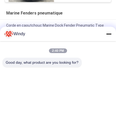
Marine Fenders pneumatique
Corde en caoutchouc Marine Dock Fender Pneumatic Type
pour l'amarrage de navire
Windy
Amortisseurs gonflables de haute résistance de bateau,
amortisseurs en caoutchouc de Yokohama pour des docks
2:40 PM
GV Marine Fenders Tyres Type Completely pneumatique en
Good day, what product are you looking for?
caoutchouc hermétique
Catégories populaires
Tous
Marine Fenders 
Amortisseur 
Pneumatique
Pneumatique De 
Flottement
Amortisseurs 
Airbags En 