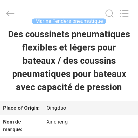
Qingdao
Xincheng
Rubber
Products
Marine Fenders pneumatique
Co.,
Ltd..
Des coussinets pneumatiques
MAISON
All
Rights
Reserved.
flexibles et légers pour
PRODUITS
bateaux / des coussins
pneumatiques pour bateaux
VR
avec capacité de pression
SHOW
Place of Origin:
Qingdao
A
Nom de
Xincheng
PROPOS
marque: