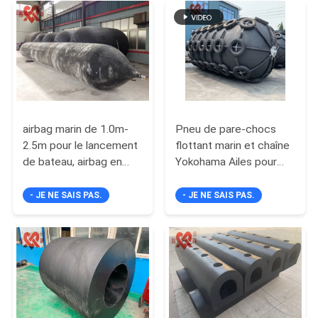
PLAN
DU
SITE
PRIVACY
airbag marin de 1.0m-
Pneu de pare-chocs
2.5m pour le lancement
flottant marin et chaîne
POLICY
de bateau, airbag en
Yokohama Ailes pour
caoutchouc marin
navire à navire
- JE NE SAIS PAS.
- JE NE SAIS PAS.