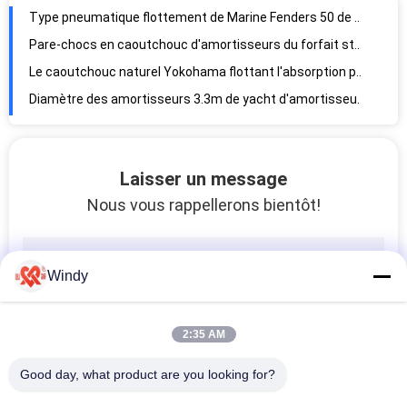
Type pneumatique flottement de Marine Fenders 50 de protection de bateau anticorrosion
Pare-chocs en caoutchouc d'amortisseurs du forfait standard D pour l'amarrage à quai de bateau et de dock
Le caoutchouc naturel Yokohama flottant l'absorption pneumatique de haute énergie de l'amortisseur 80Kpa
Diamètre des amortisseurs 3.3m de yacht d'amortisseurs de bateau d'ISO9001 Yokohama grand
Amortisseurs d'EVA Foam Marine Boat Bumpers de marine avec la couche de renfort
La BV a approuvé Marine Ship Launching Airbags 8 9 10 couches pour le navire
Laisser un message
Résistance de Marine Rubber Airbags Inflatable Aging de récupération de bateau
Nous vous rappellerons bientôt!
Airbags de lancement de péniche à haute pression, Marine Salvage Air Lift Bags 2.5M
Amortisseurs internationaux maritimes d'amortisseurs en caoutchouc cylindrique de CCS
Type superbe de Marine Rubber Fenders V de voûte pour le bateau accouplant le certificat de RS
Windy
Le GV a délivré un certificat les amortisseurs commerciaux de bateau d'amortisseurs en caoutchouc de cône
Taille en caoutchouc d'OEM d'amortisseurs de cellules d'absorption de haute énergie pour le quai
2:35 AM
Structure de haute résistance de Tug Boat Fenders Bumpers Solid de remorqueur de GV
Amortisseur en caoutchouc de la protection W de remorqueur de CCS avec la dureté 70A-85A
Good day, what product are you looking for?
Absorption pneumatique en caoutchouc 25KG~4320KG de haute énergie d'amortisseurs de Yokohama