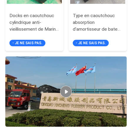
Docks en caoutchouc
Type en caoutchouc
cylindrique anti-
absorption
vieillissement de Marine
d'amortisseur de bateau
Rubber Bumpers For
solide de haute énergie
Boat d'amortisseurs
de D 24 mois de
- JE NE SAIS PAS.
- JE NE SAIS PAS.
garantie