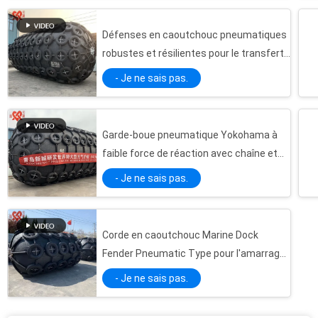
Défenses en caoutchouc pneumatiques
robustes et résilientes pour le transfert
de navire à navire
- Je ne sais pas.
Garde-boue pneumatique Yokohama à
faible force de réaction avec chaîne et
pneus
- Je ne sais pas.
Corde en caoutchouc Marine Dock
Fender Pneumatic Type pour l'amarrage
de navire
- Je ne sais pas.