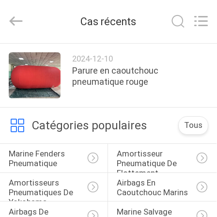
Qingdao
Xincheng
Rubber
Cas récents
Products
Co.,
Ltd..
All
Rights
MAISON
Reserved.
2024-12-10
Parure en caoutchouc
PRODUITS
pneumatique rouge
VR
Catégories populaires
Tous
SHOW
Marine Fenders 
Amortisseur 
A
Pneumatique
Pneumatique De 
Flottement
PROPOS
Amortisseurs 
Airbags En 
DE
Pneumatiques De 
Caoutchouc Marins
Yokohama
NOUS
Airbags De 
Marine Salvage 