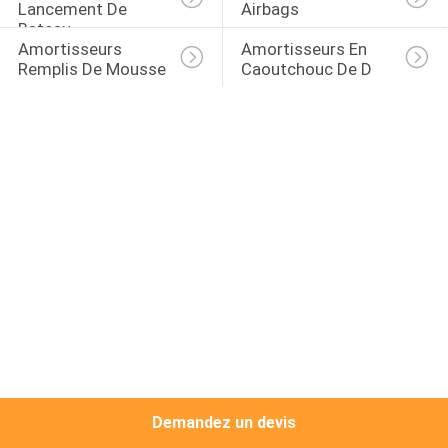
Lancement De 
Airbags
Bateau
VISITE
Amortisseurs 
Amortisseurs En 
Remplis De Mousse
Caoutchouc De D
D'USINE
CONTRÔLE
DE
QUALITÉ
CONTACTEZ-
NOUS
NOUVELLES
Demandez un devis
CAS