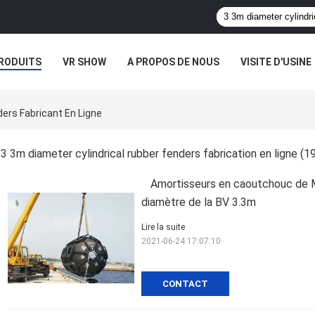
RODUITS
VR SHOW
A PROPOS DE NOUS
VISITE D'USINE
CAS
ders Fabricant En Ligne
3 3m diameter cylindrical rubber fenders fabrication en ligne
(19
Amortisseurs en caoutchouc de M
diamètre de la BV 3.3m
Lire la suite
2021-06-24 17:07:10
CONTACT