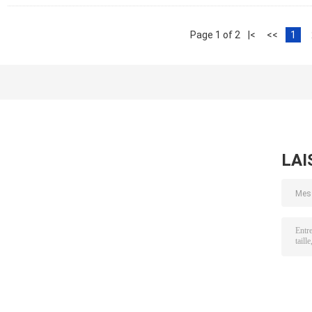
Page 1 of 2
|<
<<
1
LAI