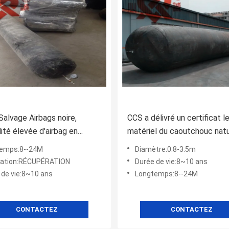
Salvage Airbags noire,
CCS a délivré un certificat l
lité élevée d'airbag en
matériel du caoutchouc natu
houc pneumatique
Marine Salvage Air Lift Bags
emps:8--24M
Diamètre:0.8-3.5m
cation:RÉCUPÉRATION
Durée de vie:8~10 ans
 de vie:8~10 ans
Longtemps:8--24M
CONTACTEZ
CONTACTEZ