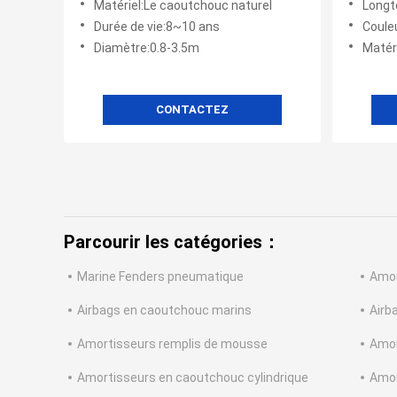
Matériel:Le caoutchouc naturel
Longt
Durée de vie:8~10 ans
Couleu
Diamètre:0.8-3.5m
Matér
CONTACTEZ
Parcourir les catégories：
Marine Fenders pneumatique
Amor
Airbags en caoutchouc marins
Airb
Amortisseurs remplis de mousse
Amor
Amortisseurs en caoutchouc cylindrique
Amor