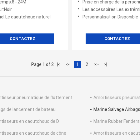
emps:8--24M
Prise en charge de la personnalisation
r:Noir
Les accessoires:Les extrémités des airbags, les cordes des airbags, les
iel:Le caoutchouc naturel
Personnalisation:Disponible
CONTACTEZ
CONTACTEZ
Page 1 of 2
|<
<<
1
2
>>
>|
tisseur pneumatique de flottement
Amortisseurs pneuma
ags de lancement de bateau
Marine Salvage Airbag
tisseurs en caoutchouc de D
Marine Rubber Fenders
tisseurs en caoutchouc de cône
Amortisseurs en caout