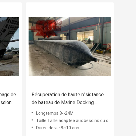
rbags de
Récupération de haute résistance
ession
de bateau de Marine Docking
Rubber Airbags Sunken
Longtemps:8--24M
Taille:Taille adaptée aux besoins du client
Durée de vie:8~10 ans