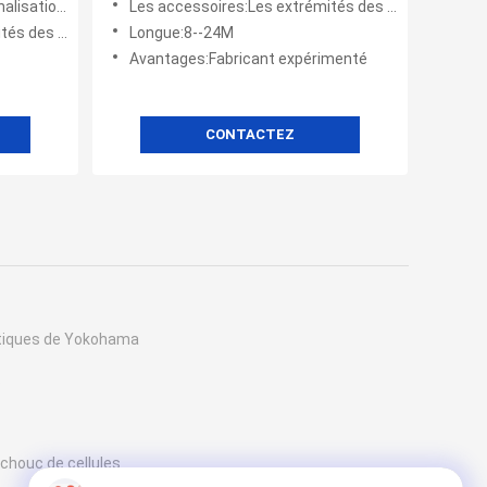
:- Oui, oui.
Les accessoires:Les extrémités des airbags, les cordes des airbags, les menottes des airbags
 menottes des airbags
Longue:8--24M
Avantages:Fabricant expérimenté
CONTACTEZ
tiques de Yokohama
s
chouc de cellules