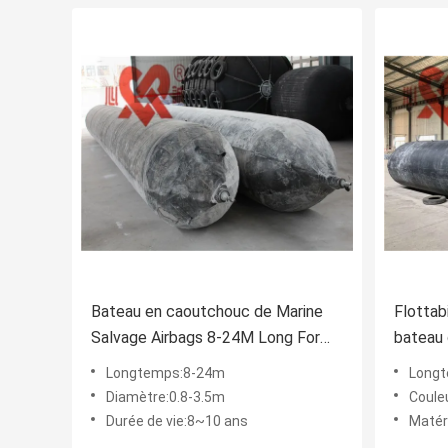
Bateau en caoutchouc de Marine
Flottab
Salvage Airbags 8-24M Long For
bateau 
Fishing d'atterrissage
bateau 
Longtemps:8-24m
Longt
Diamètre:0.8-3.5m
Couleu
Durée de vie:8~10 ans
Matér