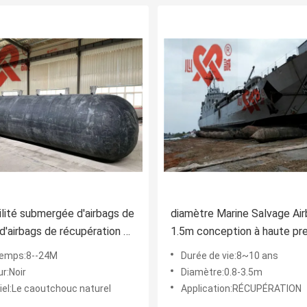
ilité submergée d'airbags de
diamètre Marine Salvage Ai
d'airbags de récupération de
1.5m conception à haute pr
gonflable
de 6 couches
emps:8--24M
Durée de vie:8~10 ans
r:Noir
Diamètre:0.8-3.5m
iel:Le caoutchouc naturel
Application:RÉCUPÉRATION