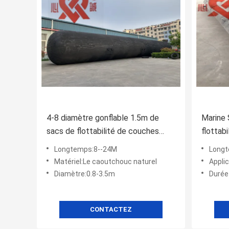
4-8 diamètre gonflable 1.5m de
Marine 
sacs de flottabilité de couches
flottabi
pour Marine Ship Salvage
caoutc
Longtemps:8--24M
Longt
Matériel:Le caoutchouc naturel
Appli
Diamètre:0.8-3.5m
Durée
CONTACTEZ