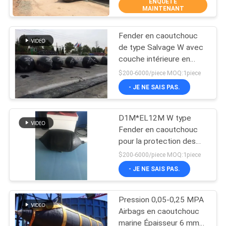
ENQUÊTE
MAINTENANT
VISITE
Fender en caoutchouc
D'USINE
62
de type Salvage W avec
couche intérieure en
Amortisseurs
CONTRÔLE
caoutchouc naturel
$200-6000/piece MOQ:1piece
pneumatiques de
DE
- JE NE SAIS PAS.
Yokohama
QUALITÉ
D1M*EL12M W type
Fender en caoutchouc
CONTACTEZ-
pour la protection des
31
quais 6-8 ans de durée
NOUS
$200-6000/piece MOQ:1piece
de vie
Airbags en
- JE NE SAIS PAS.
NOUVELLES
caoutchouc marins
Pression 0,05-0,25 MPA
Airbags en caoutchouc
CAS
marine Épaisseur 6 mm-