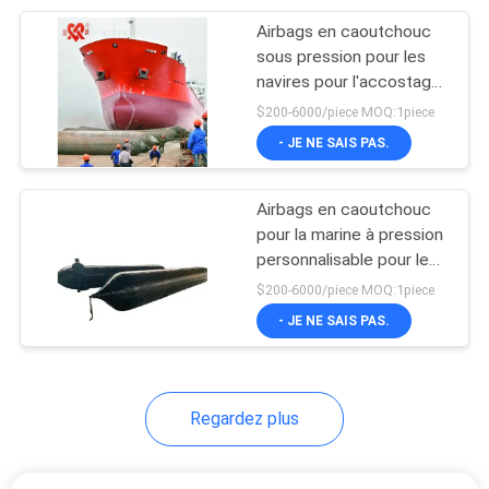
Airbags en caoutchouc
21
sous pression pour les
Marine Rubber
navires pour l'accostage,
le levage et le lancement
$200-6000/piece MOQ:1piece
Fenders
avec une couche
- JE NE SAIS PAS.
intérieure en caoutchouc
naturel
Airbags en caoutchouc
pour la marine à pression
personnalisable pour le
33
levage des quais et le
$200-6000/piece MOQ:1piece
Amortisseurs en
lancement - 4-9 couches
- JE NE SAIS PAS.
0,05 MPa - 0,8 Mpa
caoutchouc
cylindrique
Regardez plus