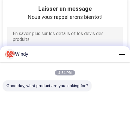
23
Laisser un message
Amortisseurs en
Nous vous rappellerons bientôt!
caoutchouc de cône
Windy
37
4:54 PM
Amortisseurs en
Good day, what product are you looking for?
caoutchouc de
Catégories populaires
Tous
cellules
Marine Fenders 
Amortisseur 
Pneumatique
Pneumatique De 
Flottement
27