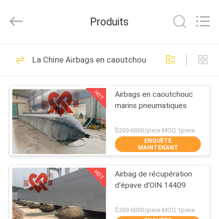
Qingdao
Xincheng
Rubber
Produits
Products
Co.,
Ltd..
All
Rights
MAISON
69
Reserved.
La Chine Airbags en caoutchouc marins
Marine Fenders
PRODUITS
pneumatique
HOT
Airbags en caoutchouc
marins pneumatiques
VR
SHOW
$200-6000/piece MOQ:1piece
ENQUÊTE
MAINTENANT
27
A
Amortisseur
HOT
Airbag de récupération
PROPOS
d'épave d'OIN 14409
DE
pneumatique de
NOUS
$200-6000/piece MOQ:1piece
flottement