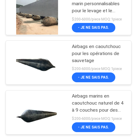
marin personnalisables
pour le levage et le
66
lancement au quai avec
$200-6000/piece MOQ:1piece
une couche intérieure en
Amortisseurs
- JE NE SAIS PAS.
caoutchouc naturel
remplis de mousse
Airbags en caoutchouc
pour les opérations de
sauvetage
$200-6000/piece MOQ:1piece
- JE NE SAIS PAS.
31
Amortisseurs en
Airbags marins en
caoutchouc naturel de 4
caoutchouc de D
à 9 couches pour des
applications de pression
$200-6000/piece MOQ:1piece
personnalisées
- JE NE SAIS PAS.