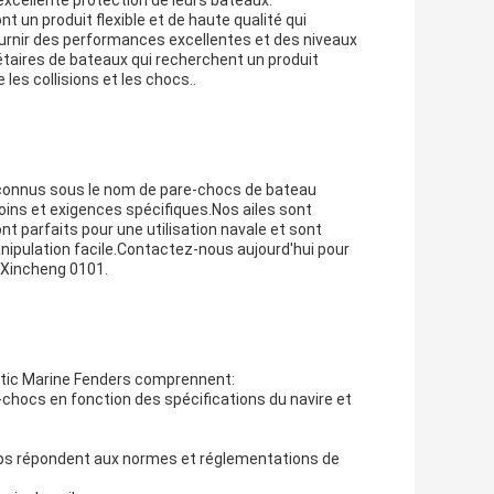
excellente protection de leurs bateaux.
un produit flexible et de haute qualité qui
ournir des performances excellentes et des niveaux
riétaires de bateaux qui recherchent un produit
 les collisions et les chocs..
onnus sous le nom de pare-chocs de bateau
oins et exigences spécifiques.Nos ailes sont
nt parfaits pour une utilisation navale et sont
manipulation facile.Contactez-nous aujourd'hui pour
e Xincheng 0101.
matic Marine Fenders comprennent:
e-chocs en fonction des spécifications du navire et
orps répondent aux normes et réglementations de