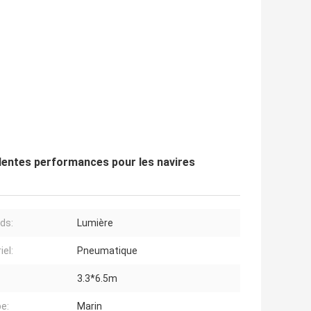
llentes performances pour les navires
ids:
Lumière
iel:
Pneumatique
3.3*6.5m
pe:
Marin