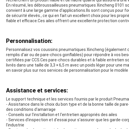
recherchent un produit fiable et de haute qualité qui assurera une 
En résumé, les débroussailleuses pneumatiques Xincheng 0101 sont 
convient à une large gamme d'applications.Ils sont conçus pour f
de sécurité élevés., ce qui en fait un excellent choix pour les prop
fiable et efficace.Ces ailes offrent une excellente protection contre
Personnalisation:
Personnalisez vos coussins pneumatiques Xincheng (également c
remplis d'air ou de pare-chocs gonflables) pour répondre à vos bes
certifiées par CCS.Ces pare-chocs durables et à faible entretien so
livrés dans une taille de 3,3 × 6,5 m avec un poids léger pour une 
en savoir plus sur nos services de personnalisation pour le modèl
Assistance et services:
Le support technique et les services fournis par le produit Pneu
- Assistance dans le choix du bon type et de la bonne taille de par
des conditions d'amarrage
- Conseils sur l'installation et l'entretien appropriés des ailes
- Services d'inspection et d'essai pour s'assurer que les garde-c
l'industrie