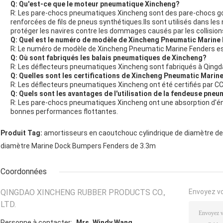
Q: Qu'est-ce que le moteur pneumatique Xincheng?
R: Les pare-chocs pneumatiques Xincheng sont des pare-chocs gon
renforcées de fils de pneus synthétiques.Ils sont utilisés dans les
protéger les navires contre les dommages causés par les collisions
Q: Quel est le numéro de modèle de Xincheng Pneumatic Marine
R: Le numéro de modèle de Xincheng Pneumatic Marine Fenders es
Q: Où sont fabriqués les balais pneumatiques de Xincheng?
R: Les déflecteurs pneumatiques Xincheng sont fabriqués à Qingda
Q: Quelles sont les certifications de Xincheng Pneumatic Marin
R: Les déflecteurs pneumatiques Xincheng ont été certifiés par CC
Q: Quels sont les avantages de l'utilisation de la fendeuse pne
R: Les pare-chocs pneumatiques Xincheng ont une absorption d'éner
bonnes performances flottantes.
Produit Tag:
amortisseurs en caoutchouc cylindrique de diamètre d
diamètre Marine Dock Bumpers Fenders de 3.3m
Coordonnées
QINGDAO XINCHENG RUBBER PRODUCTS CO.,
Envoyez v
LTD.
Personne à contacter:
Mrs. Windy Wang