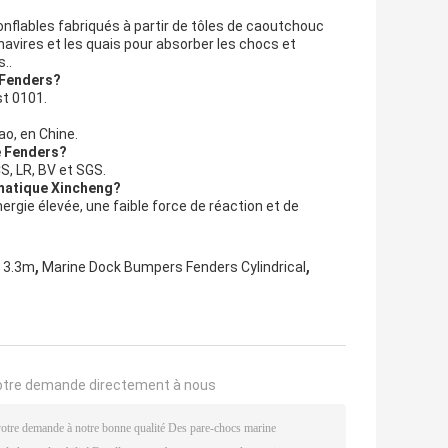
flables fabriqués à partir de tôles de caoutchouc
 navires et les quais pour absorber les chocs et
..
 Fenders?
t 0101.
o, en Chine.
e Fenders?
S, LR, BV et SGS.
umatique Xincheng?
gie élevée, une faible force de réaction et de
,
,
e 3.3m
Marine Dock Bumpers Fenders Cylindrical
otre demande directement à nous