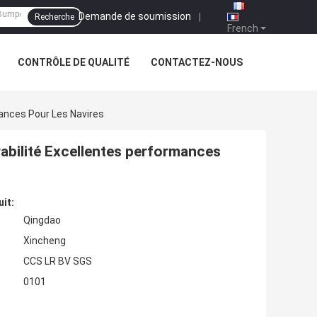
Demande de soumission
|
Recherche
French
CONTRÔLE DE QUALITÉ
CONTACTEZ-NOUS
ances Pour Les Navires
abilité Excellentes performances
uit:
Qingdao
Xincheng
CCS LR BV SGS
0101