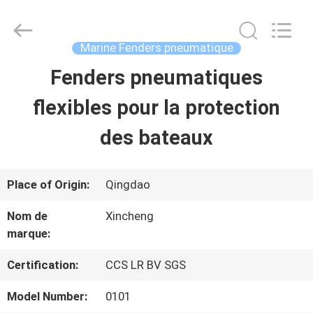
Qingdao
Xincheng
Rubber
Products
Marine Fenders pneumatique
Co.,
Ltd..
Fenders pneumatiques
MAISON
All
Rights
Reserved.
flexibles pour la protection
PRODUITS
des bateaux
VR
Place of Origin:
Qingdao
SHOW
Nom de
Xincheng
marque:
A
Certification:
CCS LR BV SGS
PROPOS
Model Number:
0101