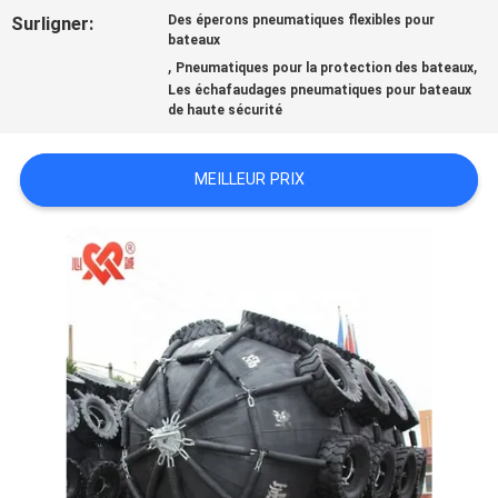
DE
Surligner:
Des éperons pneumatiques flexibles pour
bateaux
NOUS
,
,
Pneumatiques pour la protection des bateaux
Les échafaudages pneumatiques pour bateaux
de haute sécurité
VISITE
D'USINE
MEILLEUR PRIX
CONTRÔLE
DE
QUALITÉ
CONTACTEZ-
NOUS