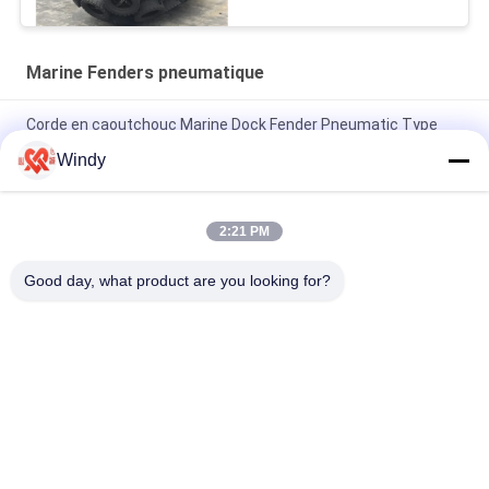
Marine Fenders pneumatique
Corde en caoutchouc Marine Dock Fender Pneumatic Type
pour l'amarrage de navire
Windy
Amortisseurs gonflables de haute résistance de bateau,
amortisseurs en caoutchouc de Yokohama pour des docks
2:21 PM
GV Marine Fenders Tyres Type Completely pneumatique en
Good day, what product are you looking for?
caoutchouc hermétique
Catégories populaires
Tous
Marine Fenders 
Amortisseur 
Pneumatique
Pneumatique De 
Flottement