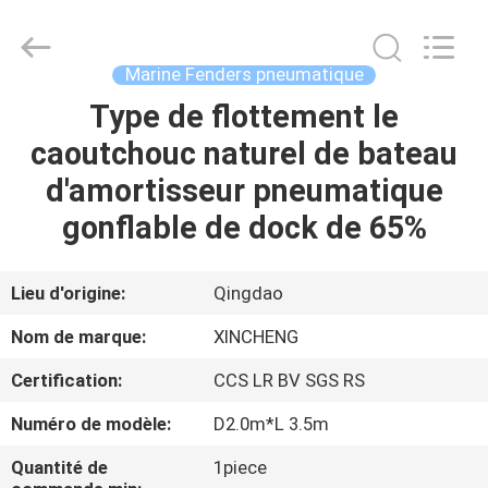
Qingdao
Xincheng
Rubber
Products
Co.,
Marine Fenders pneumatique
Ltd..
All
Rights
Type de flottement le
MAISON
Reserved.
caoutchouc naturel de bateau
PRODUITS
d'amortisseur pneumatique
gonflable de dock de 65%
VR
SHOW
Lieu d'origine:
Qingdao
Nom de marque:
XINCHENG
A
Certification:
CCS LR BV SGS RS
PROPOS
Numéro de modèle:
D2.0m*L 3.5m
DE
NOUS
Quantité de
1piece