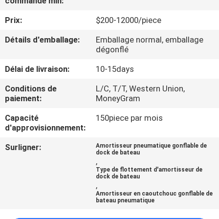
commande min:
Prix:
$200-12000/piece
VISITE
D'USINE
Détails d'emballage:
Emballage normal, emballage
dégonflé
CONTRÔLE
Délai de livraison:
10-15days
DE
Conditions de
L/C, T/T, Western Union,
paiement:
MoneyGram
QUALITÉ
Capacité
150piece par mois
d'approvisionnement:
CONTACTEZ-
Surligner:
Amortisseur pneumatique gonflable de
NOUS
dock de bateau
,
Type de flottement d'amortisseur de
dock de bateau
NOUVELLES
,
Amortisseur en caoutchouc gonflable de
bateau pneumatique
CAS