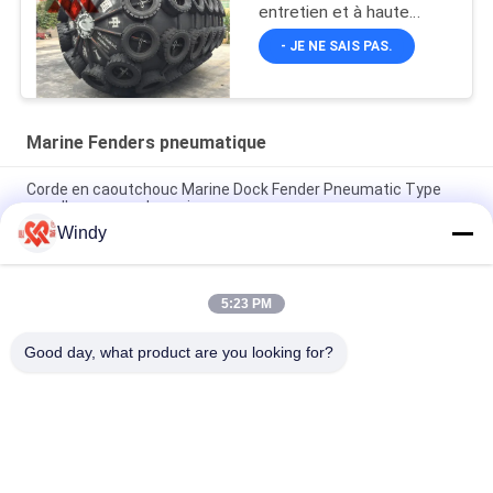
entretien et à haute
durabilité en noir
- JE NE SAIS PAS.
Marine Fenders pneumatique
Corde en caoutchouc Marine Dock Fender Pneumatic Type
pour l'amarrage de navire
Windy
Amortisseurs gonflables de haute résistance de bateau,
amortisseurs en caoutchouc de Yokohama pour des docks
5:23 PM
GV Marine Fenders Tyres Type Completely pneumatique en
caoutchouc hermétique
Good day, what product are you looking for?
Catégories populaires
Tous
Marine Fenders 
Amortisseur 
Pneumatique
Pneumatique De 