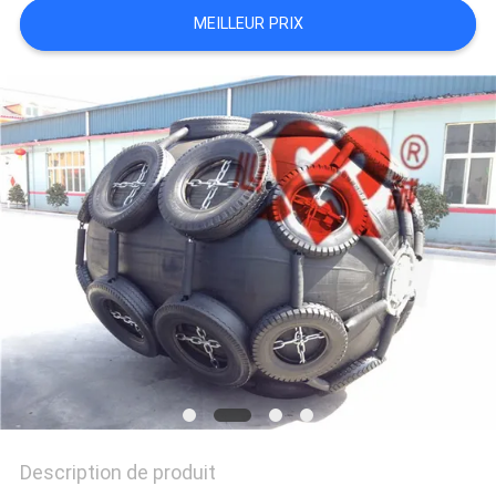
MEILLEUR PRIX
PLAN
DU
SITE
PRIVACY
POLICY
Description de produit