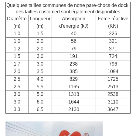
Quelques tailles communes de notre pare-chocs de dock,
des tailles customed sont également disponibles
Diamètre
Longueur
Absorption
Force réactive
(m)
(m)
d'énergie (kJ)
(KN)
1,0
1,5
40
226
1,0
2,0
56
321
1,2
2,0
79
371
1,5
3,0
191
724
1,7
3,0
238
796
2,0
3,5
385
1094
2,5
4,0
829
1725
2,5
5,5
1165
2513
3,0
5,0
1313
2538
3,0
6,0
1644
3110
3,3
6,5
2130
3647