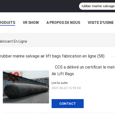
RODUITS
VR SHOW
A PROPOS DE NOUS
VISITE D'USINE
CAS
abricant En Ligne
rubber marine salvage air lift bags fabrication en ligne
(58)
CCS a délivré un certificat le ma
Air Lift Bags
Lire la suite
2021-06-22 16:59:04
CONTACT