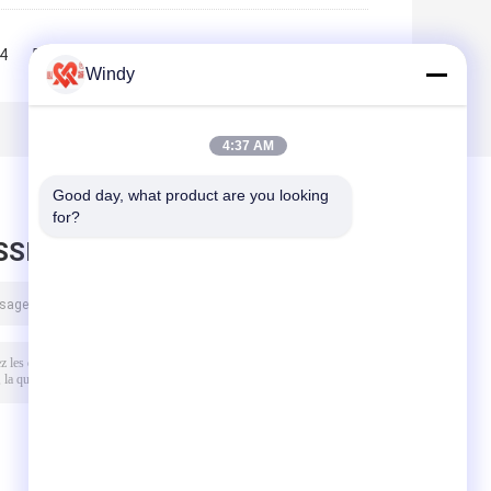
4
5
6
>>
>|
Windy
4:37 AM
Good day, what product are you looking 
for?
SSEZ UN MESSAGE