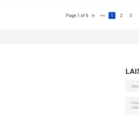
Page 1 of 6
|<
<<
1
2
3
LAI