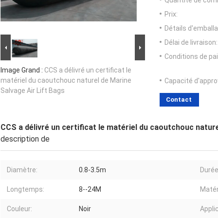
Quantité de com
Prix:
Détails d'emballa
Délai de livraison:
Conditions de pa
Image Grand :
CCS a délivré un certificat le
matériel du caoutchouc naturel de Marine
Capacité d'appr
Salvage Air Lift Bags
Contact
CCS a délivré un certificat le matériel du caoutchouc natur
description de
Diamètre:
0.8-3.5m
Durée
Longtemps:
8--24M
Matér
Couleur:
Noir
Appli