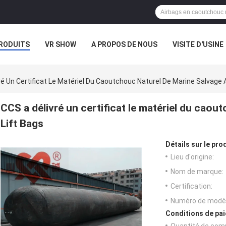
RODUITS
VR SHOW
A PROPOS DE NOUS
VISITE D'USINE
CAS
ré Un Certificat Le Matériel Du Caoutchouc Naturel De Marine Salvage A
CCS a délivré un certificat le matériel du caou
Lift Bags
Détails sur le prod
Lieu d'origine:
Nom de marque:
Certification:
Numéro de modèl
Conditions de pai