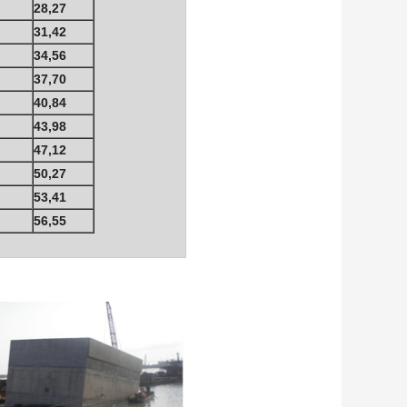
28,27
31,42
34,56
37,70
40,84
43,98
47,12
50,27
53,41
56,55