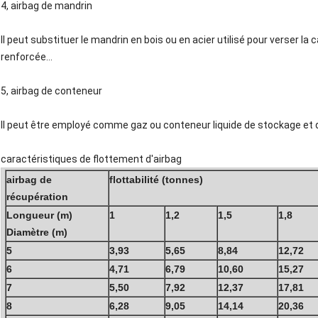
4, airbag de mandrin
Il peut substituer le mandrin en bois ou en acier utilisé pour verser la
renforcée…
5, airbag de conteneur
Il peut être employé comme gaz ou conteneur liquide de stockage et 
caractéristiques de flottement d'airbag
airbag de
flottabilité (tonnes)
récupération
Longueur (m)
1
1,2
1,5
1,8
Diamètre (m)
5
3,93
5,65
8,84
12,72
6
4,71
6,79
10,60
15,27
7
5,50
7,92
12,37
17,81
8
6,28
9,05
14,14
20,36