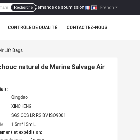
Demande de soumission
|
French
Recherche
CONTRÔLE DE QUALITÉ
CONTACTEZ-NOUS
ir Lift Bags
tchouc naturel de Marine Salvage Air
uit:
Qingdao
XINCHENG
SGS CCS LR RS BV ISO9001
e:
1.5m*15m L
ement et expédition: