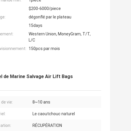
mande min:
1piece
$200-6000/piece
ge:
dégonflé par le plateau
15days
iement:
Western Union, MoneyGram, T/T,
L/C
ovisionnement:
150pcs par mois
el de Marine Salvage Air Lift Bags
 de vie:
8~10 ans
iel:
Le caoutchouc naturel
cation:
RÉCUPÉRATION