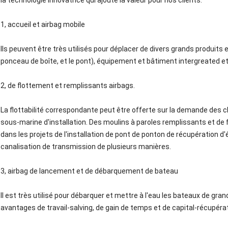
la technologie innovatrice qui ajoute la valeur pour nos clients.
1, accueil et airbag mobile
Ils peuvent être très utilisés pour déplacer de divers grands produits 
ponceau de boîte, et le pont), équipement et bâtiment intergreated et
2, de flottement et remplissants airbags.
La flottabilité correspondante peut être offerte sur la demande des cl
sous-marine d'installation. Des moulins à paroles remplissants et d
dans les projets de l'installation de pont de ponton de récupération d
canalisation de transmission de plusieurs manières.
3, airbag de lancement et de débarquement de bateau
Il est très utilisé pour débarquer et mettre à l'eau les bateaux de grande
avantages de travail-salving, de gain de temps et de capital-récupérat