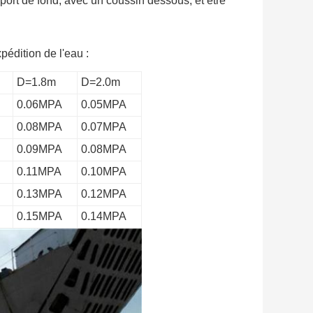
nsport de fond, avec un coussin dessous, et être
pédition de l'eau :
D=1.8m
D=2.0m
0.06MPA
0.05MPA
0.08MPA
0.07MPA
0.09MPA
0.08MPA
0.11MPA
0.10MPA
0.13MPA
0.12MPA
0.15MPA
0.14MPA