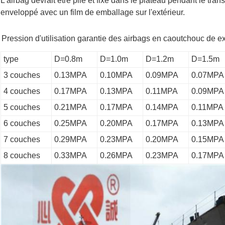
L'airbag devrait être plié et fixé dans le plateau pendant le tra
enveloppé avec un film de emballage sur l'extérieur.
Pression d'utilisation garantie des airbags en caoutchouc de ex
type
D=0.8m
D=1.0m
D=1.2m
D=1.5m
3 couches
0.13MPA
0.10MPA
0.09MPA
0.07MPA
4 couches
0.17MPA
0.13MPA
0.11MPA
0.09MPA
5 couches
0.21MPA
0.17MPA
0.14MPA
0.11MPA
6 couches
0.25MPA
0.20MPA
0.17MPA
0.13MPA
7 couches
0.29MPA
0.23MPA
0.20MPA
0.15MPA
8 couches
0.33MPA
0.26MPA
0.23MPA
0.17MPA