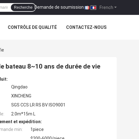
Demande de soumission
|
French
Recherche
CONTRÔLE DE QUALITÉ
CONTACTEZ-NOUS
ie
de bateau 8~10 ans de durée de vie
uit:
Qingdao
XINCHENG
SGS CCS LR RS BV ISO9001
e:
2.0m*15m L
ement et expédition:
mande min:
1piece
$200-6000/piece