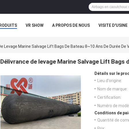
RODUITS
VR SHOW
A PROPOS DE NOUS
VISITE D'USINE
CAS
De Levage Marine Salvage Lift Bags De Bateau 8~10 Ans De Durée De V
Délivrance de levage Marine Salvage Lift Bags 
Détails sur le prod
Lieu d'origine:
Nom de marque:
Certification:
Numéro de modèl
Conditions de pai
Quantité de com
Prix: