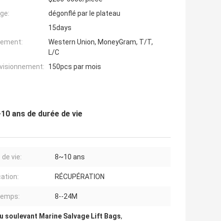
ge:
dégonflé par le plateau
15days
iement:
Western Union, MoneyGram, T/T,
L/C
ovisionnement:
150pcs par mois
10 ans de durée de vie
 de vie:
8~10 ans
cation:
RÉCUPÉRATION
temps:
8--24M
u soulevant Marine Salvage Lift Bags
,