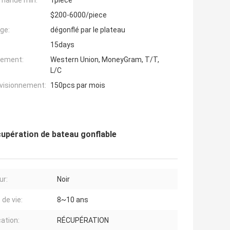
mande min:
1piece
$200-6000/piece
ge:
dégonflé par le plateau
15days
iement:
Western Union, MoneyGram, T/T,
L/C
ovisionnement:
150pcs par mois
cupération de bateau gonflable
ur:
Noir
 de vie:
8~10 ans
cation:
RÉCUPÉRATION