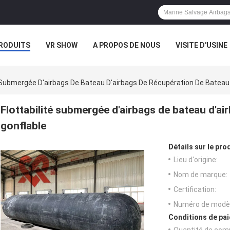
RODUITS
VR SHOW
A PROPOS DE NOUS
VISITE D'USINE
CAS
é Submergée D'airbags De Bateau D'airbags De Récupération De Bateau
Flottabilité submergée d'airbags de bateau d'a
gonflable
Détails sur le prod
Lieu d'origine:
Nom de marque:
Certification:
Numéro de modèl
Conditions de pai