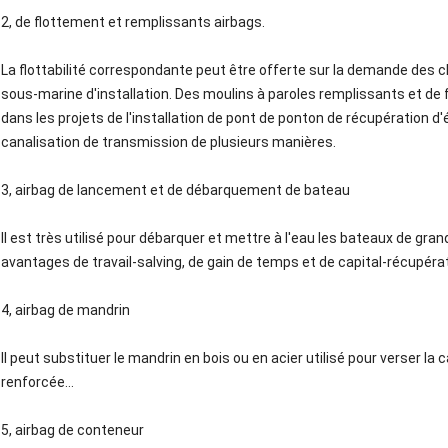
2, de flottement et remplissants airbags.
La flottabilité correspondante peut être offerte sur la demande des cl
sous-marine d'installation. Des moulins à paroles remplissants et d
dans les projets de l'installation de pont de ponton de récupération d
canalisation de transmission de plusieurs manières.
3, airbag de lancement et de débarquement de bateau
Il est très utilisé pour débarquer et mettre à l'eau les bateaux de grande
avantages de travail-salving, de gain de temps et de capital-récupérat
4, airbag de mandrin
Il peut substituer le mandrin en bois ou en acier utilisé pour verser la
renforcée…
5, airbag de conteneur