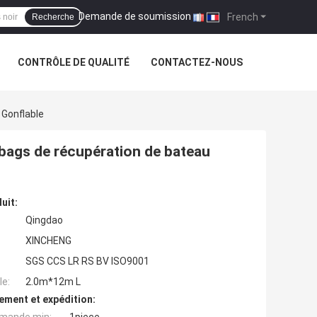
Demande de soumission
|
French
Recherche
CONTRÔLE DE QUALITÉ
CONTACTEZ-NOUS
 Gonflable
irbags de récupération de bateau
uit:
Qingdao
XINCHENG
SGS CCS LR RS BV ISO9001
e:
2.0m*12m L
ement et expédition: