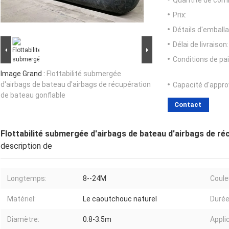
Quantité de com
Prix:
Détails d'emballa
Délai de livraison:
Conditions de pa
Image Grand :
Flottabilité submergée
d'airbags de bateau d'airbags de récupération
Capacité d'appr
de bateau gonflable
Contact
Flottabilité submergée d'airbags de bateau d'airbags de ré
description de
Longtemps:
8--24M
Coule
Matériel:
Le caoutchouc naturel
Durée
Diamètre:
0.8-3.5m
Appli