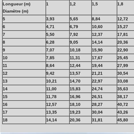
Longueur (m)
1
1,2
1,5
1,8
Diamètre (m)
5
3,93
5,65
8,84
12,72
6
4,71
6,79
10,60
15,27
7
5,50
7,92
12,37
17,81
8
6,28
9,05
14,14
20,36
9
7,07
10,18
15,90
22,90
10
7,85
11,31
17,67
25,45
11
8,64
12,44
19,44
27,99
12
9,42
13,57
21,21
30,54
13
10,21
14,70
22,97
33,08
14
11,00
15,83
24,74
35,63
15
11,78
16,96
26,51
38,17
16
12,57
18,10
28,27
40,72
17
13,35
19,23
30,04
43,26
18
14,14
20,36
31,81
45,80