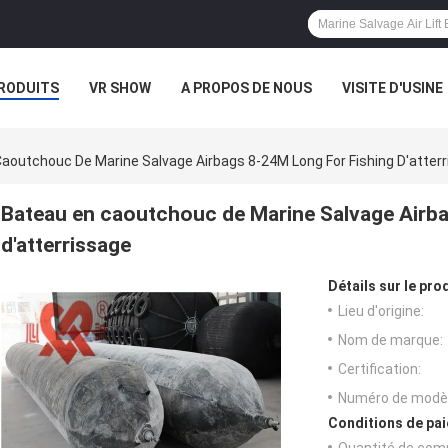
RODUITS
VR SHOW
A PROPOS DE NOUS
VISITE D'USINE
CAS
aoutchouc De Marine Salvage Airbags 8-24M Long For Fishing D'atter
Bateau en caoutchouc de Marine Salvage Airb
d'atterrissage
Détails sur le prod
Lieu d'origine:
Nom de marque:
Certification:
Numéro de modèl
Conditions de pai