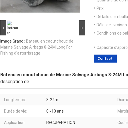
Quantité de com
Prix:
Détails d'emballa
Délai de livraison:
Conditions de pa
Image Grand :
Bateau en caoutchouc de
Marine Salvage Airbags 8-24M Long For
Capacité d'appr
Fishing d'atterrissage
Contact
Bateau en caoutchouc de Marine Salvage Airbags 8-24M Lon
description de
Longtemps:
8-24m
Diamè
Durée de vie:
8~10 ans
Matér
Application:
RÉCUPÉRATION
Coule