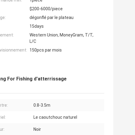
mande min:
1piece
$200-6000/piece
ge:
dégonflé par le plateau
15days
iement:
Western Union, MoneyGram, T/T,
L/C
ovisionnement:
150pcs par mois
g For Fishing d'atterrissage
tre:
0.8-3.5m
iel:
Le caoutchouc naturel
ur:
Noir