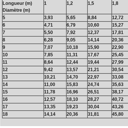
Longueur (m)
1
1,2
1,5
1,8
Diamètre (m)
5
3,93
5,65
8,84
12,72
6
4,71
6,79
10,60
15,27
7
5,50
7,92
12,37
17,81
8
6,28
9,05
14,14
20,36
9
7,07
10,18
15,90
22,90
10
7,85
11,31
17,67
25,45
11
8,64
12,44
19,44
27,99
12
9,42
13,57
21,21
30,54
13
10,21
14,70
22,97
33,08
14
11,00
15,83
24,74
35,63
15
11,78
16,96
26,51
38,17
16
12,57
18,10
28,27
40,72
17
13,35
19,23
30,04
43,26
18
14,14
20,36
31,81
45,80