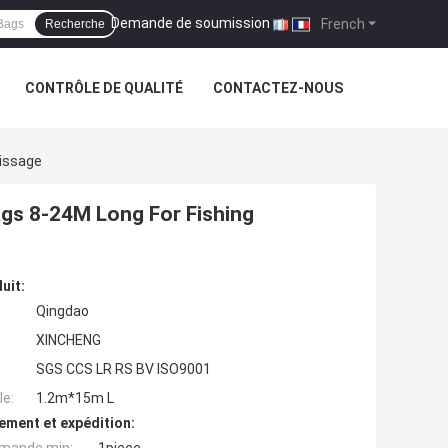
Demande de soumission
|
French
Recherche
CONTRÔLE DE QUALITÉ
CONTACTEZ-NOUS
rissage
ags 8-24M Long For Fishing
uit:
Qingdao
XINCHENG
SGS CCS LR RS BV ISO9001
e:
1.2m*15m L
ement et expédition: