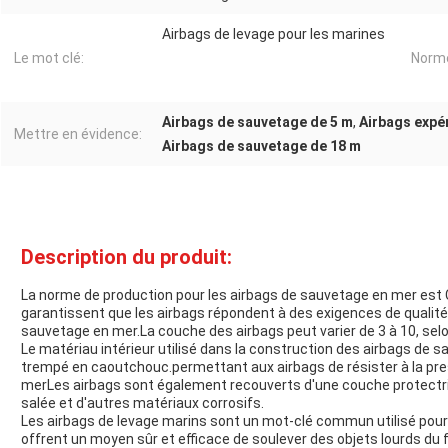
Airbags de levage pour les marines
Le mot clé:
Norme
Airbags de sauvetage de 5 m
,
Airbags expé
Mettre en évidence:
Airbags de sauvetage de 18 m
Description du produit:
La norme de production pour les airbags de sauvetage en mer es
garantissent que les airbags répondent à des exigences de qualité
sauvetage en mer.La couche des airbags peut varier de 3 à 10, selon l
Le matériau intérieur utilisé dans la construction des airbags de 
trempé en caoutchouc.permettant aux airbags de résister à la pres
merLes airbags sont également recouverts d'une couche protectri
salée et d'autres matériaux corrosifs.
Les airbags de levage marins sont un mot-clé commun utilisé pour d
offrent un moyen sûr et efficace de soulever des objets lourds du f