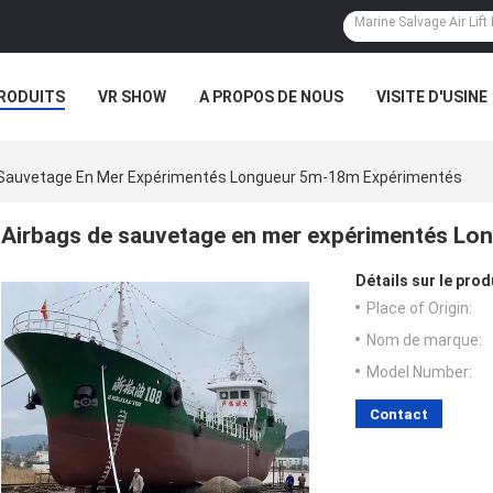
RODUITS
VR SHOW
A PROPOS DE NOUS
VISITE D'USINE
CAS
 Sauvetage En Mer Expérimentés Longueur 5m-18m Expérimentés
Airbags de sauvetage en mer expérimentés L
Détails sur le prod
Place of Origin:
Nom de marque:
Model Number:
Contact