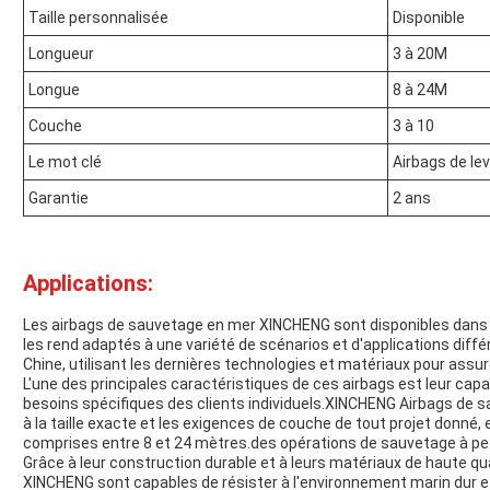
Taille personnalisée
Disponible
Longueur
3 à 20M
Longue
8 à 24M
Couche
3 à 10
Le mot clé
Airbags de le
Garantie
2 ans
Applications:
Les airbags de sauvetage en mer XINCHENG sont disponibles dans 
les rend adaptés à une variété de scénarios et d'applications diffé
Chine, utilisant les dernières technologies et matériaux pour assure
L'une des principales caractéristiques de ces airbags est leur cap
besoins spécifiques des clients individuels.XINCHENG Airbags de 
à la taille exacte et les exigences de couche de tout projet donné
comprises entre 8 et 24 mètres.des opérations de sauvetage à pet
Grâce à leur construction durable et à leurs matériaux de haute qu
XINCHENG sont capables de résister à l'environnement marin dur e