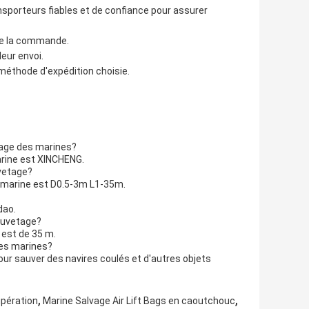
sporteurs fiables et de confiance pour assurer
 de la commande.
leur envoi.
a méthode d'expédition choisie.
tage des marines?
rine est XINCHENG.
vetage?
 marine est D0.5-3m L1-35m.
dao.
auvetage?
 est de 35 m.
des marines?
our sauver des navires coulés et d'autres objets
,
,
upération
Marine Salvage Air Lift Bags en caoutchouc