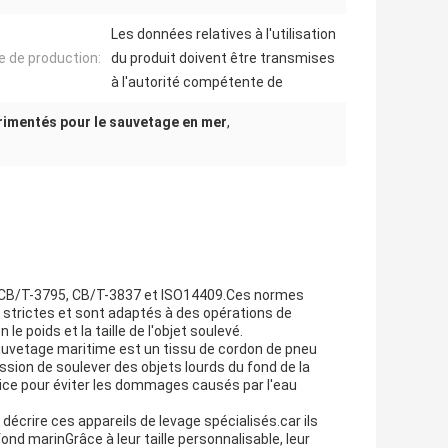
Les données relatives à l'utilisation
 de production:
du produit doivent être transmises
à l'autorité compétente de
rimentés pour le sauvetage en mer
,
t CB/T-3795, CB/T-3837 et ISO14409.Ces normes
 strictes et sont adaptés à des opérations de
e poids et la taille de l'objet soulevé.
sauvetage maritime est un tissu de cordon de pneu
sion de soulever des objets lourds du fond de la
ce pour éviter les dommages causés par l'eau
écrire ces appareils de levage spécialisés.car ils
ond marinGrâce à leur taille personnalisable, leur