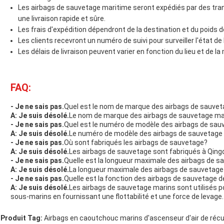
Les airbags de sauvetage maritime seront expédiés par des tran
une livraison rapide et sûre.
Les frais d'expédition dépendront de la destination et du poids
Les clients recevront un numéro de suivi pour surveiller l'état de 
Les délais de livraison peuvent varier en fonction du lieu et de l
FAQ:
- Je ne sais pas.
Quel est le nom de marque des airbags de sauve
A: Je suis désolé.
Le nom de marque des airbags de sauvetage ma
- Je ne sais pas.
Quel est le numéro de modèle des airbags de sau
A: Je suis désolé.
Le numéro de modèle des airbags de sauvetage
- Je ne sais pas.
Où sont fabriqués les airbags de sauvetage?
A: Je suis désolé.
Les airbags de sauvetage sont fabriqués à Qing
- Je ne sais pas.
Quelle est la longueur maximale des airbags de s
A: Je suis désolé.
La longueur maximale des airbags de sauvetage
- Je ne sais pas.
Quelle est la fonction des airbags de sauvetage 
A: Je suis désolé.
Les airbags de sauvetage marins sont utilisés p
sous-marins en fournissant une flottabilité et une force de levage.
Produit Tag:
Airbags en caoutchouc marins d'ascenseur d'air de réc