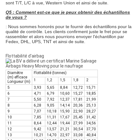
sont T/T, L/C à vue, Western Union et ainsi de suite.
Q5 : Comment est-ce que je peux obtenir des échantillons
de vous ?
: Nous sommes honorés pour te fournir des échantillons pour la
qualité de contrôle. Les clients confirment juste le fret pour se
rassembler et alors nous pourrions envoyer l'échantillon par
Fedex, DHL, UPS, TNT et ainsi de suite.
Flottabilité d'airbag
Diamètre
Flottabilité (tonnes)
(m) efficace
1
1,2
1,5
1,8
2
Longueur (m)
5
3,93
5,65
8,84
12,72
15,71
6
4,71
6,79
10,60
15,27
18,85
7
5,50
7,92
12,37
17,81
21,99
8
6,28
9,05
14,14
20,36
25,13
9
7,07
10,18
15,90
22,90
28,27
10
7,85
11,31
17,67
25,45
31,42
11
8,64
12,44
19,44
27,99
34,56
12
9,42
13,57
21,21
30,54
37,70
13
10,21
14,70
22,97
33,08
40,84