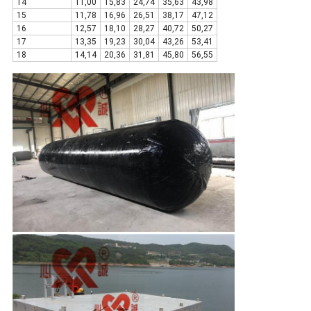
14
11,00
15,83
24,74
35,63
43,98
15
11,78
16,96
26,51
38,17
47,12
16
12,57
18,10
28,27
40,72
50,27
17
13,35
19,23
30,04
43,26
53,41
18
14,14
20,36
31,81
45,80
56,55