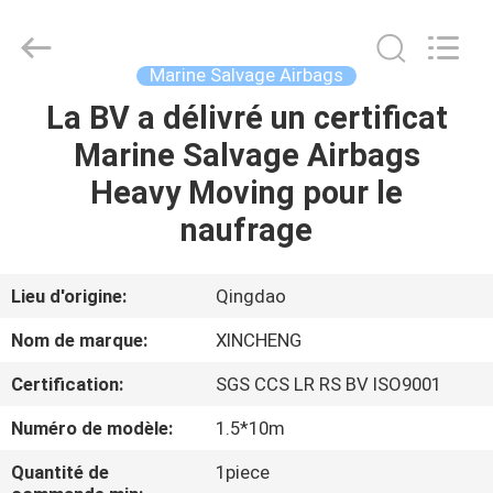
Qingdao
Xincheng
Rubber
Products
Co.,
Marine Salvage Airbags
Ltd..
All
Rights
La BV a délivré un certificat
MAISON
Reserved.
Marine Salvage Airbags
PRODUITS
Heavy Moving pour le
naufrage
VR
SHOW
Lieu d'origine:
Qingdao
Nom de marque:
XINCHENG
A
Certification:
SGS CCS LR RS BV ISO9001
PROPOS
Numéro de modèle:
1.5*10m
DE
NOUS
Quantité de
1piece