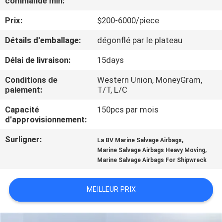
commande min:
Prix:
$200-6000/piece
VISITE
D'USINE
Détails d'emballage:
dégonflé par le plateau
Délai de livraison:
15days
CONTRÔLE
Conditions de
Western Union, MoneyGram,
DE
paiement:
T/T, L/C
QUALITÉ
Capacité
150pcs par mois
d'approvisionnement:
CONTACTEZ-
Surligner:
,
La BV Marine Salvage Airbags
,
Marine Salvage Airbags Heavy Moving
NOUS
Marine Salvage Airbags For Shipwreck
NOUVELLES
MEILLEUR PRIX
CAS