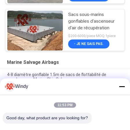
Sacs sous-marins
gonflables d'ascenseur
d'air de récupération
$200-6000/piece MOQ:1piece
- JE NE SAIS PAS.
Marine Salvage Airbags
4-8 diamètre gonflable 1.5m de sacs de flottabilité de
couches pour Marine Ship Salvage
Windy
Marine Salvage Airbags noire, flottabilité élevée d'airbag en
caoutchouc pneumatique
11:53 PM
CCS a délivré un certificat le matériel du caoutchouc naturel
de Marine Salvage Air Lift Bags
Good day, what product are you looking for?
Catégories populaires
Tous