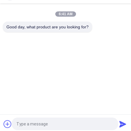
6:41 AM
Good day, what product are you looking for?
Catégories populaires
Tous
Marine Fenders 
Amortisseur 
Pneumatique
Pneumatique De 
Flottement
Amortisseurs 
Airbags En 
Pneumatiques De 
Caoutchouc Marins
Yokohama
Airbags De 
Marine Salvage 
Lancement De 
Airbags
Bateau
Amortisseurs 
Amortisseurs En 
Remplis De Mousse
Caoutchouc De D
Demandez un devis