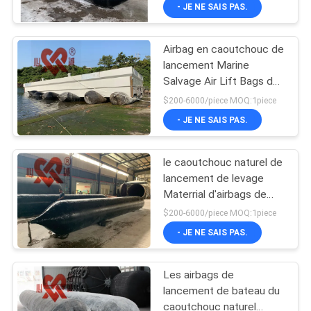
Rubber
- JE NE SAIS PAS.
VISITE
Airbag en caoutchouc de
D'USINE
lancement Marine
Salvage Air Lift Bags de
CONTRÔLE
bateau multi de couche
$200-6000/piece MOQ:1piece
DE
- JE NE SAIS PAS.
QUALITÉ
le caoutchouc naturel de
lancement de levage
CONTACTEZ-
Materrial d'airbags de
bateau de 0.05MPa
NOUS
$200-6000/piece MOQ:1piece
0.15MPa
- JE NE SAIS PAS.
NOUVELLES
Les airbags de
lancement de bateau du
CAS
caoutchouc naturel