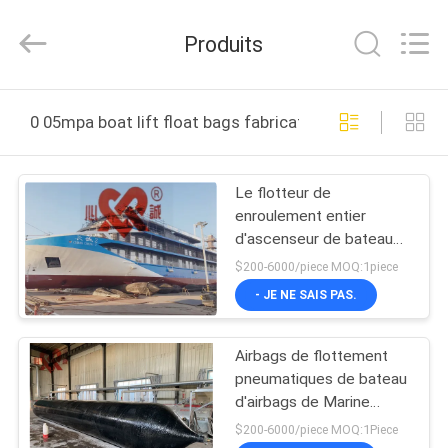
Qingdao
Xincheng
Rubber
Produits
Products
Co.,
Ltd..
All
Rights
MAISON
Reserved.
0 05mpa boat lift float bags fabrication en ligne
PRODUITS
Le flotteur de
enroulement entier
VR
d'ascenseur de bateau
SHOW
de CCS met en sac le
$200-6000/piece MOQ:1piece
matériel en caoutchouc
- JE NE SAIS PAS.
pour l'atterrissage
A
Airbags de flottement
PROPOS
pneumatiques de bateau
DE
d'airbags de Marine
Lifting Ship Launching
NOUS
$200-6000/piece MOQ:1Piece