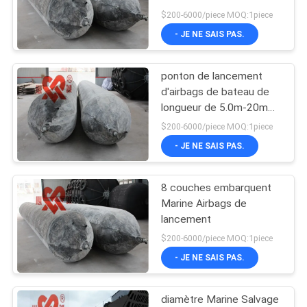
montent en ballon pour
$200-6000/piece MOQ:1piece
des bateaux
PLAN
- JE NE SAIS PAS.
d'atterrissage
DU
ponton de lancement
SITE
d'airbags de bateau de
longueur de 5.0m-20m
avec la taille différente
PRIVACY
$200-6000/piece MOQ:1piece
- JE NE SAIS PAS.
POLICY
8 couches embarquent
Marine Airbags de
lancement
$200-6000/piece MOQ:1piece
- JE NE SAIS PAS.
diamètre Marine Salvage