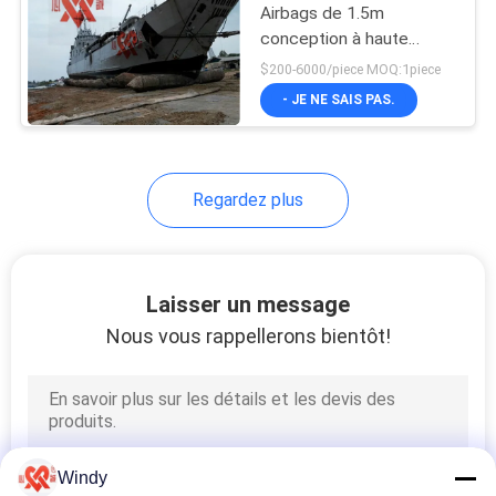
Airbags de 1.5m
conception à haute
pression de 6 couches
$200-6000/piece MOQ:1piece
- JE NE SAIS PAS.
Regardez plus
Laisser un message
Nous vous rappellerons bientôt!
Windy