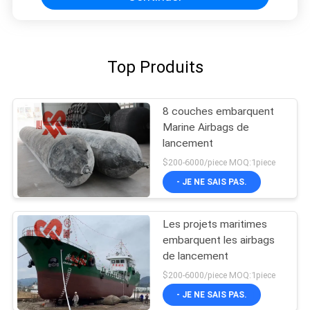
Top Produits
8 couches embarquent
Marine Airbags de
lancement
$200-6000/piece MOQ:1piece
- JE NE SAIS PAS.
Les projets maritimes
embarquent les airbags
de lancement
$200-6000/piece MOQ:1piece
- JE NE SAIS PAS.