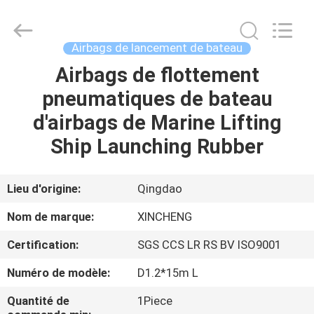
Qingdao
Xincheng
Rubber
Products
Co.,
Airbags de lancement de bateau
Ltd..
All
Rights
Airbags de flottement
MAISON
Reserved.
pneumatiques de bateau
PRODUITS
d'airbags de Marine Lifting
Ship Launching Rubber
VR
SHOW
Lieu d'origine:
Qingdao
Nom de marque:
XINCHENG
A
Certification:
SGS CCS LR RS BV ISO9001
PROPOS
Numéro de modèle:
D1.2*15m L
DE
NOUS
Quantité de
1Piece