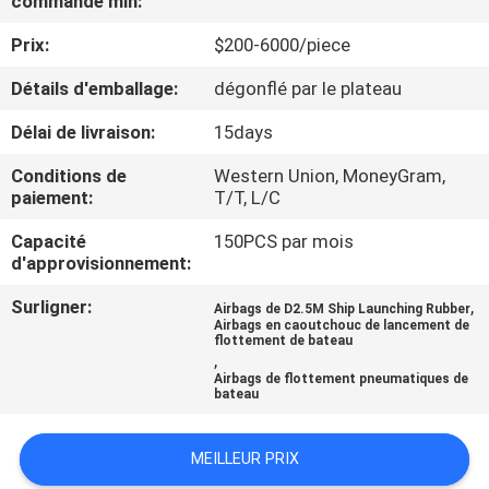
commande min:
Prix:
$200-6000/piece
VISITE
D'USINE
Détails d'emballage:
dégonflé par le plateau
Délai de livraison:
15days
CONTRÔLE
Conditions de
Western Union, MoneyGram,
DE
paiement:
T/T, L/C
QUALITÉ
Capacité
150PCS par mois
d'approvisionnement:
CONTACTEZ-
Surligner:
,
Airbags de D2.5M Ship Launching Rubber
Airbags en caoutchouc de lancement de
NOUS
flottement de bateau
,
Airbags de flottement pneumatiques de
bateau
NOUVELLES
MEILLEUR PRIX
CAS