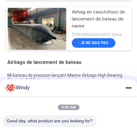
Airbag en caoutchouc de
lancement de bateau de
navire
$200-6000/piece MOQ:1piece
- JE NE SAIS PAS.
Airbags de lancement de bateau
Mi bateau de pression lançant Marine Airbags High Bearing
Capacity 8-24m longtemps
Windy
Les airbags de lancement de bateau du caoutchouc naturel
montent en ballon pour des bateaux d'atterrissage
9:30 AM
Airbag de lancement Marine Lifting Airbag de bateau de GV 24
mois de garantie
Good day, what product are you looking for?
Catégories populaires
Tous