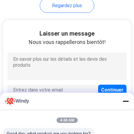
Regardez plus
66
Amortisseurs
Laisser un message
remplis de mousse
Nous vous rappellerons bientôt!
31
Amortisseurs en
Windy
caoutchouc de D
4:48 AM
Catégories populaires
Tous
Good day, what product are you looking for?