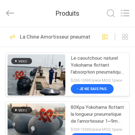
Qingdao
Xincheng
Rubber
Produits
Products
Co.,
Ltd..
All
Rights
MAISON
69
Reserved.
La Chine Amortisseur pneumatique de flottement
Marine Fenders
PRODUITS
pneumatique
Le caoutchouc naturel
Yokohama flottant
VR
l'absorption pneumatique
SHOW
de haute énergie de
$200-12000/piece MOQ:1piece
l'amortisseur 80Kpa
- JE NE SAIS PAS.
27
A
Amortisseur
80Kpa Yokohama flottant
PROPOS
la longueur pneumatique
DE
pneumatique de
de l'amortisseur 1~9m
pour la protection de
NOUS
$200-12000/piece MOQ:1piece
flottement