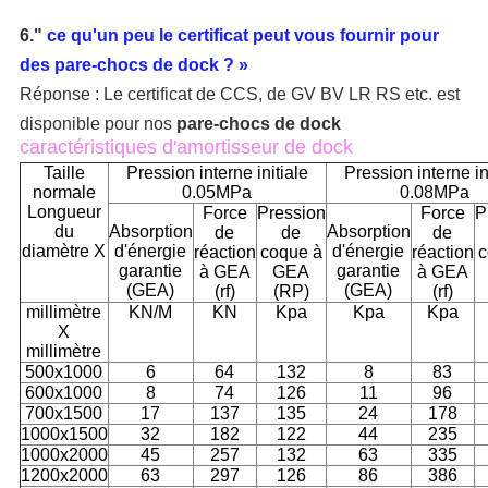
6."
ce qu'un peu le certificat peut vous fournir pour
des pare-chocs de dock ? »
Réponse : Le certificat de CCS, de GV BV LR RS etc. est
disponible pour nos
pare-chocs de dock
caractéristiques d'amortisseur de dock
Taille
Pression interne initiale
Pression interne in
normale
0.05MPa
0.08MPa
Longueur
Force
Pression
Force
P
du
Absorption
Absorption
de
de
de
diamètre X
d'énergie
d'énergie
réaction
coque à
réaction
c
garantie
garantie
à GEA
GEA
à GEA
(GEA)
(GEA)
(rf)
(RP)
(rf)
millimètre
KN/M
KN
Kpa
Kpa
Kpa
X
millimètre
500x1000
6
64
132
8
83
600x1000
8
74
126
11
96
700x1500
17
137
135
24
178
1000x1500
32
182
122
44
235
1000x2000
45
257
132
63
335
1200x2000
63
297
126
86
386