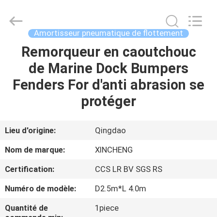
Qingdao
Xincheng
Rubber
Products
Co.,
Amortisseur pneumatique de flottement
Ltd..
All
Rights
Remorqueur en caoutchouc
MAISON
Reserved.
de Marine Dock Bumpers
PRODUITS
Fenders For d'anti abrasion se
protéger
VR
SHOW
Lieu d'origine:
Qingdao
Nom de marque:
XINCHENG
A
Certification:
CCS LR BV SGS RS
PROPOS
Numéro de modèle:
D2.5m*L 4.0m
DE
NOUS
Quantité de
1piece