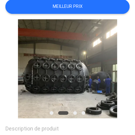
MEILLEUR PRIX
PLAN
DU
SITE
PRIVACY
POLICY
Description de produit