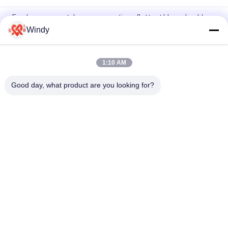
Fendeur en caoutchouc pneumatique flottant blanc durable
Windy
Fender en caoutchouc pneumatique flottant industriel
d'épaisseur blanche de 0,05 MPa pour offshore
1:10 AM
Fender flottant en PVC renforcé de 15KN/m pour l'application
du navire au quai
Good day, what product are you looking for?
Catégories populaires
Tous
Marine Fenders 
Amortisseur 
Pneumatique
Pneumatique De 
Flottement
Amortisseurs 
Airbags En 
Pneumatiques De 
Caoutchouc Marins
Yokohama
Airbags De 
Marine Salvage 
Lancement De 
Airbags
Bateau
Amortisseurs 
Amortisseurs En 