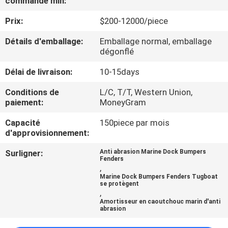
commande min:
Prix:
$200-12000/piece
VISITE
D'USINE
Détails d'emballage:
Emballage normal, emballage
dégonflé
CONTRÔLE
Délai de livraison:
10-15days
DE
Conditions de
L/C, T/T, Western Union,
paiement:
MoneyGram
QUALITÉ
Capacité
150piece par mois
d'approvisionnement:
CONTACTEZ-
Surligner:
Anti abrasion Marine Dock Bumpers
NOUS
Fenders
,
Marine Dock Bumpers Fenders Tugboat
se protègent
NOUVELLES
,
Amortisseur en caoutchouc marin d'anti
abrasion
CAS