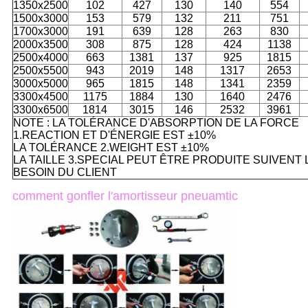
1350x2500
102
427
130
140
554
1500x3000
153
579
132
211
751
1700x3000
191
639
128
263
830
2000x3500
308
875
128
424
1138
2500x4000
663
1381
137
925
1815
2500x5500
943
2019
148
1317
2653
3000x5000
965
1815
148
1341
2359
3300x4500
1175
1884
130
1640
2476
3300x6500
1814
3015
146
2532
3961
NOTE : LA TOLÉRANCE D'ABSORPTION DE LA FORCE
1.REACTION ET D'ÉNERGIE EST ±10%
LA TOLÉRANCE 2.WEIGHT EST ±10%
LA TAILLE 3.SPECIAL PEUT ÊTRE PRODUITE SUIVENT 
BESOIN DU CLIENT
comment gonfler l'amortisseur pneuamtic