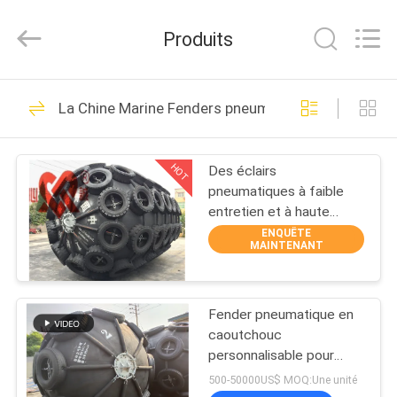
Qingdao
Xincheng
Rubber
Produits
Products
Co.,
Ltd..
All
Rights
MAISON
69
Reserved.
La Chine Marine Fenders pneumatique
Marine Fenders
PRODUITS
pneumatique
HOT
Des éclairs
pneumatiques à faible
VR
entretien et à haute
SHOW
durabilité en noir
ENQUÊTE
MAINTENANT
27
A
Amortisseur
Fender pneumatique en
PROPOS
caoutchouc
DE
pneumatique de
personnalisable pour
diverses applications
NOUS
500-50000US$ MOQ:Une unité
flottement