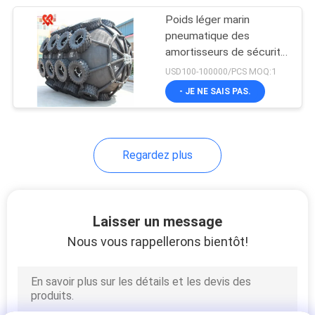
Poids léger marin
21
pneumatique des
Marine Rubber
amortisseurs de sécurité
élevée 3.3*6.5m
USD100-100000/PCS MOQ:1
Fenders
- JE NE SAIS PAS.
Regardez plus
33
Amortisseurs en
Laisser un message
caoutchouc
Nous vous rappellerons bientôt!
cylindrique