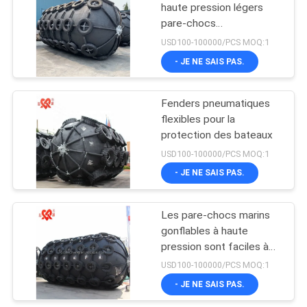
haute pression légers
pare-chocs
66
pneumatiques pare-
USD100-100000/PCS MOQ:1
chocs marins
Amortisseurs
- JE NE SAIS PAS.
remplis de mousse
Fenders pneumatiques
flexibles pour la
protection des bateaux
USD100-100000/PCS MOQ:1
- JE NE SAIS PAS.
31
Amortisseurs en
Les pare-chocs marins
gonflables à haute
caoutchouc de D
pression sont faciles à
installer
USD100-100000/PCS MOQ:1
- JE NE SAIS PAS.