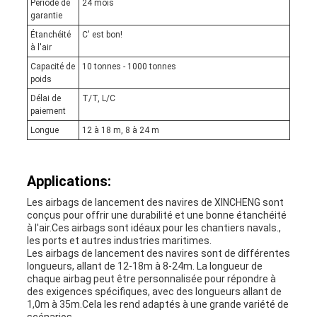
Période de
24 mois
garantie
Étanchéité
C' est bon!
à l'air
Capacité de
10 tonnes - 1000 tonnes
poids
Délai de
T/T, L/C
paiement
Longue
12 à 18 m, 8 à 24 m
Applications:
Les airbags de lancement des navires de XINCHENG sont
conçus pour offrir une durabilité et une bonne étanchéité
à l'air.Ces airbags sont idéaux pour les chantiers navals.,
les ports et autres industries maritimes.
Les airbags de lancement des navires sont de différentes
longueurs, allant de 12-18m à 8-24m. La longueur de
chaque airbag peut être personnalisée pour répondre à
des exigences spécifiques, avec des longueurs allant de
1,0m à 35m.Cela les rend adaptés à une grande variété de