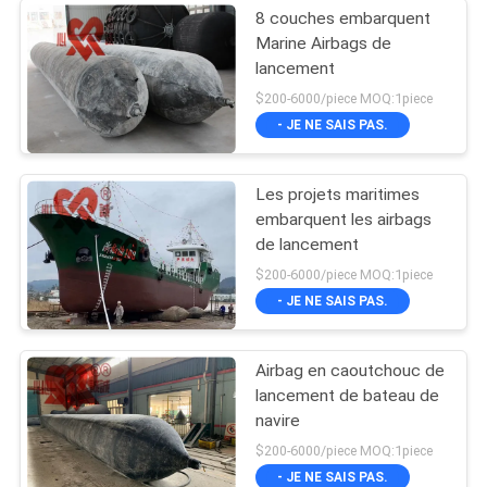
8 couches embarquent
Marine Airbags de
lancement
$200-6000/piece MOQ:1piece
- JE NE SAIS PAS.
Les projets maritimes
embarquent les airbags
de lancement
$200-6000/piece MOQ:1piece
- JE NE SAIS PAS.
Airbag en caoutchouc de
lancement de bateau de
navire
$200-6000/piece MOQ:1piece
- JE NE SAIS PAS.