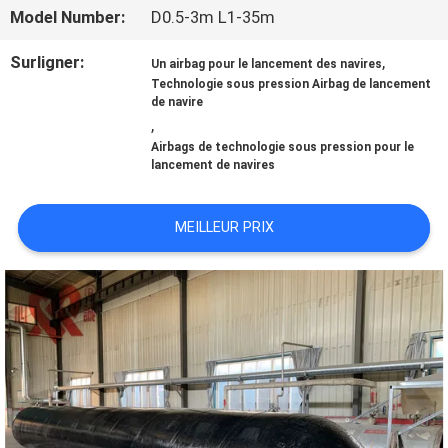
DE
Model Number:
D0.5-3m L1-35m
NOUS
Surligner:
,
Un airbag pour le lancement des navires
Technologie sous pression Airbag de lancement
de navire
VISITE
,
Airbags de technologie sous pression pour le
D'USINE
lancement de navires
MEILLEUR PRIX
CONTRÔLE
DE
QUALITÉ
CONTACTEZ-
NOUS