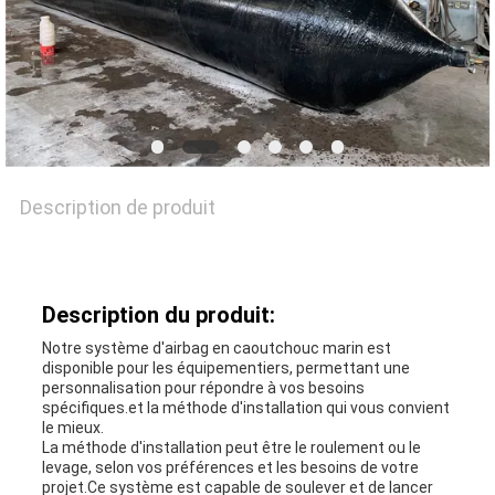
NOUVELLES
CAS
Description de produit
PLAN
DU
Description du produit:
SITE
Notre système d'airbag en caoutchouc marin est
disponible pour les équipementiers, permettant une
personnalisation pour répondre à vos besoins
PRIVACY
spécifiques.et la méthode d'installation qui vous convient
le mieux.
La méthode d'installation peut être le roulement ou le
POLICY
levage, selon vos préférences et les besoins de votre
projet.Ce système est capable de soulever et de lancer