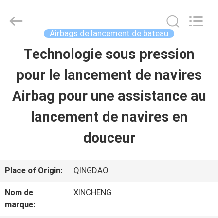
Qingdao
Xincheng
Rubber
Products
Airbags de lancement de bateau
Co.,
Ltd..
Technologie sous pression
MAISON
All
Rights
Reserved.
pour le lancement de navires
PRODUITS
Airbag pour une assistance au
lancement de navires en
VR
douceur
SHOW
Place of Origin:
QINGDAO
A
Nom de
XINCHENG
PROPOS
marque: