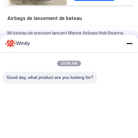
Airbags de lancement de bateau
Mi bateau de pression lançant Marine Airbags High Bearing
Capacity 8-24m longtemps
Windy
Les airbags de lancement de bateau du caoutchouc naturel
montent en ballon pour des bateaux d'atterrissage
10:09 AM
Airbag de lancement Marine Lifting Airbag de bateau de GV 24
Good day, what product are you looking for?
mois de garantie
Catégories populaires
Tous
Marine Fenders 
Amortisseur 
Pneumatique
Pneumatique De 
Flottement