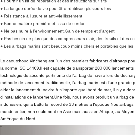
● Fournir un kit de réparation et des instructions sur site
● La longue durée de vie peut être réutilisée plusieurs fois
● Résistance à l'usure et anti-vieillissement
● Bonne matière première et tissu de cordon
● Ne pas nuire à l'environnement.Gain de temps et d'argent
● Pas besoin de plus que des compresseurs d'air, des treuils et des c
● Les airbags marins sont beaucoup moins chers et portables que les
Le caoutchouc Xincheng est l'un des premiers fabricants d'airbags pou
la norme ISO 14409.Il est capable de transporter 200 000 lancements d
technologie de sécurité pertinente de l'airbag de navire lors du déch
méthode de lancement traditionnelle, l'airbag marin est d'une grande p
aider le lancement du navire à n'importe quel bord de mer, il n'y a don
d'installations de lancement.Une fois, nous avons produit un airbag de
indonésien, qui a battu le record de 33 mètres à l'époque.Nos airbags
monde entier, non seulement en Asie mais aussi en Afrique, au Moyen
Amérique du Nord.