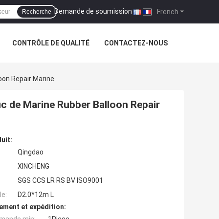
Demande de soumission
|
French
Recherche
CONTRÔLE DE QUALITÉ
CONTACTEZ-NOUS
oon Repair Marine
c de Marine Rubber Balloon Repair
uit:
Qingdao
XINCHENG
SGS CCS LR RS BV ISO9001
e:
D2.0*12m L
ement et expédition: