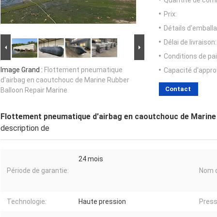
Quantité de com
Prix:
Détails d'emballa
Délai de livraison:
Conditions de pa
Image Grand :
Flottement pneumatique
Capacité d'appr
d'airbag en caoutchouc de Marine Rubber
Contact
Balloon Repair Marine
Flottement pneumatique d'airbag en caoutchouc de Marine 
description de
24 mois
Période de garantie:
Nom d
Technologie:
Haute pression
Pressi