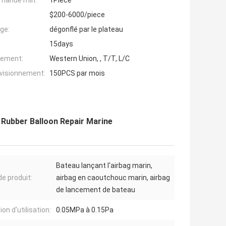
mande min:
1Piece
$200-6000/piece
ge:
dégonflé par le plateau
15days
iement:
Western Union, , T/T, L/C
ovisionnement:
150PCS par mois
Rubber Balloon Repair Marine
Bateau lançant l'airbag marin,
e produit:
airbag en caoutchouc marin, airbag
de lancement de bateau
on d'utilisation:
0.05MPa à 0.15Pa