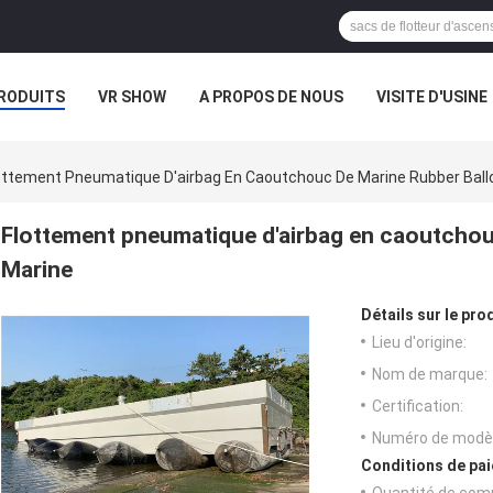
RODUITS
VR SHOW
A PROPOS DE NOUS
VISITE D'USINE
CAS
ottement Pneumatique D'airbag En Caoutchouc De Marine Rubber Ball
Flottement pneumatique d'airbag en caoutchou
Marine
Détails sur le prod
Lieu d'origine:
Nom de marque:
Certification:
Numéro de modèl
Conditions de pai