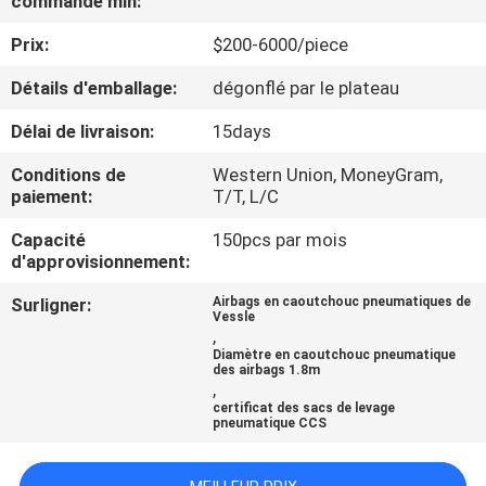
commande min:
Prix:
$200-6000/piece
VISITE
D'USINE
Détails d'emballage:
dégonflé par le plateau
Délai de livraison:
15days
CONTRÔLE
Conditions de
Western Union, MoneyGram,
DE
paiement:
T/T, L/C
QUALITÉ
Capacité
150pcs par mois
d'approvisionnement:
CONTACTEZ-
Surligner:
Airbags en caoutchouc pneumatiques de
Vessle
NOUS
,
Diamètre en caoutchouc pneumatique
des airbags 1.8m
,
NOUVELLES
certificat des sacs de levage
pneumatique CCS
CAS