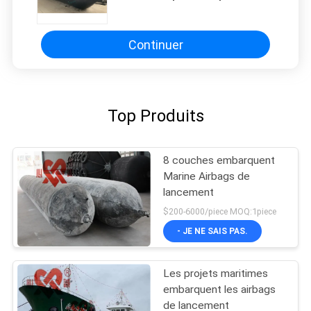
airbags 1.8m avec le certificat de
CCS
Continuer
Top Produits
8 couches embarquent
Marine Airbags de
lancement
$200-6000/piece MOQ:1piece
- JE NE SAIS PAS.
Les projets maritimes
embarquent les airbags
de lancement