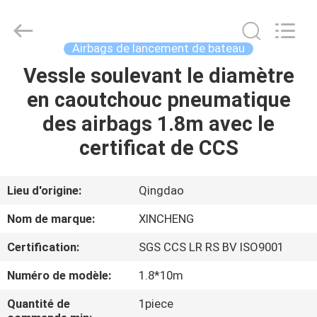
Qingdao
Xincheng
Rubber
Products
Co.,
Airbags de lancement de bateau
Ltd..
All
Rights
Vessle soulevant le diamètre
MAISON
Reserved.
en caoutchouc pneumatique
PRODUITS
des airbags 1.8m avec le
certificat de CCS
VR
SHOW
Lieu d'origine:
Qingdao
Nom de marque:
XINCHENG
A
Certification:
SGS CCS LR RS BV ISO9001
PROPOS
Numéro de modèle:
1.8*10m
DE
NOUS
Quantité de
1piece