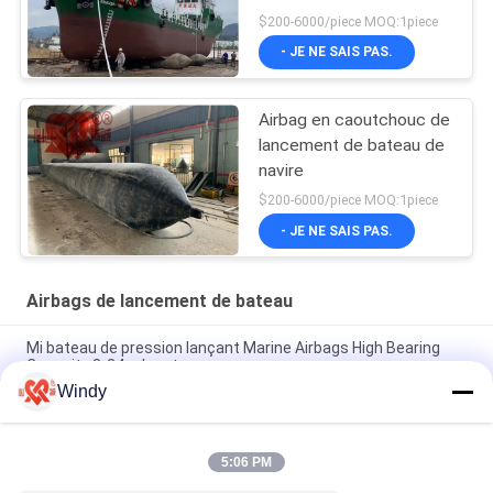
$200-6000/piece MOQ:1piece
- JE NE SAIS PAS.
Airbag en caoutchouc de
lancement de bateau de
navire
$200-6000/piece MOQ:1piece
- JE NE SAIS PAS.
Airbags de lancement de bateau
Mi bateau de pression lançant Marine Airbags High Bearing
Capacity 8-24m longtemps
Windy
Les airbags de lancement de bateau du caoutchouc naturel
montent en ballon pour des bateaux d'atterrissage
5:06 PM
Airbag de lancement Marine Lifting Airbag de bateau de GV 24
mois de garantie