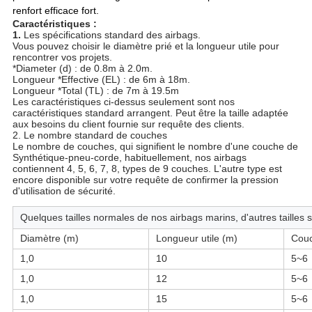
renfort efficace fort.
Caractéristiques :
1.
Les spécifications standard des airbags.
Vous pouvez choisir le diamètre prié et la longueur utile pour
rencontrer vos projets.
*Diameter (d) : de 0.8m à 2.0m.
Longueur *Effective (EL) : de 6m à 18m.
Longueur *Total (TL) : de 7m à 19.5m
Les caractéristiques ci-dessus seulement sont nos
caractéristiques standard arrangent. Peut être la taille adaptée
aux besoins du client fournie sur requête des clients.
2. Le nombre standard de couches
Le nombre de couches, qui signifient le nombre d'une couche de
Synthétique-pneu-corde, habituellement, nos airbags
contiennent 4, 5, 6, 7, 8, types de 9 couches. L'autre type est
encore disponible sur votre requête de confirmer la pression
d'utilisation de sécurité.
Quelques tailles normales de nos airbags marins, d'autres tailles
Diamètre (m)
Longueur utile (m)
Cou
1,0
10
5~6
1,0
12
5~6
1,0
15
5~6