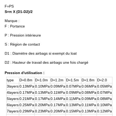
F=PS
S=π X (D1-D2)/2
Marque :
F : Portance
P : Pression intérieure
S : Région de contact
D1 : Diamètre des airbags si exempt du loat
D2 : Hauteur de travail des airbags une fois chargé
Pression d'utilisation :
type
D=0.8m
D=1.0m
D=1.2m
D=1.5m
D=1.8m
D=2.0
3layers
0.13MPa
0.10MPa
0.09MPa
0.07MPa
0.06MPa
0.05MPa
4layers
0.17MPa
0.13MPa
0.11MPa
0.09MPa
0.08MPa
0.07MPa
5layers
0.21MPa
0.17MPa
0.14MPa
0.11MPa
0.09MPa
0.08MPa
6layers
0.25MPa
0.20MPa
0.17MPa
0.13MPa
0.11MPa
0.10MPa
7layers
0.29MPa
0.23MPa
0.20MPa
0.15MPa
0.13MPa
0.12MPa