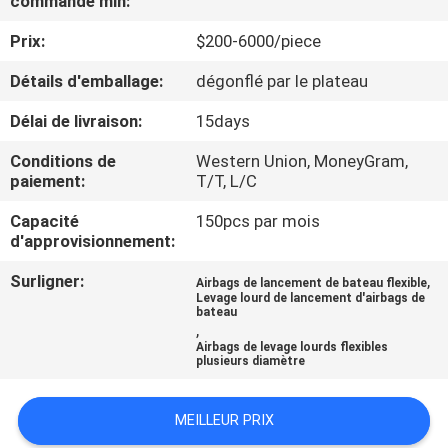
commande min:
Prix:
$200-6000/piece
VISITE
D'USINE
Détails d'emballage:
dégonflé par le plateau
Délai de livraison:
15days
CONTRÔLE
Conditions de
Western Union, MoneyGram,
DE
paiement:
T/T, L/C
QUALITÉ
Capacité
150pcs par mois
d'approvisionnement:
CONTACTEZ-
Surligner:
,
Airbags de lancement de bateau flexible
Levage lourd de lancement d'airbags de
NOUS
bateau
,
Airbags de levage lourds flexibles
plusieurs diamètre
NOUVELLES
MEILLEUR PRIX
CAS