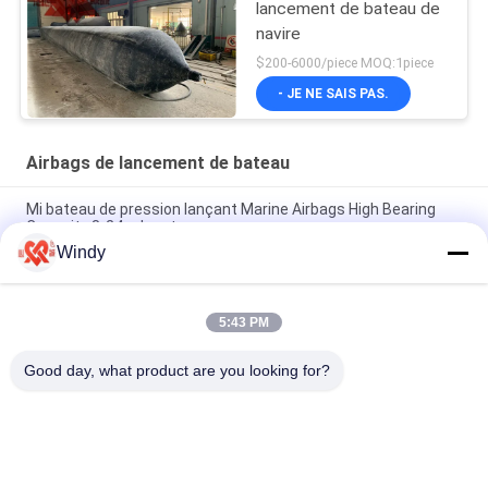
lancement de bateau de
navire
$200-6000/piece MOQ:1piece
- JE NE SAIS PAS.
Airbags de lancement de bateau
Mi bateau de pression lançant Marine Airbags High Bearing
Capacity 8-24m longtemps
Windy
Les airbags de lancement de bateau du caoutchouc naturel
montent en ballon pour des bateaux d'atterrissage
5:43 PM
Airbag de lancement Marine Lifting Airbag de bateau de GV 24
mois de garantie
Good day, what product are you looking for?
Catégories populaires
Tous
Marine Fenders 
Amortisseur 