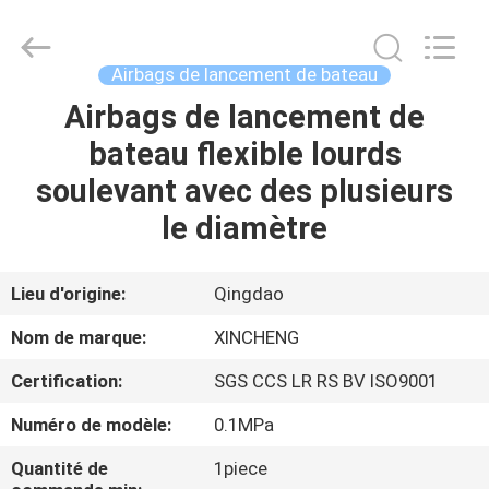
Qingdao
Xincheng
Rubber
Products
Co.,
Airbags de lancement de bateau
Ltd..
All
Rights
Airbags de lancement de
MAISON
Reserved.
bateau flexible lourds
PRODUITS
soulevant avec des plusieurs
le diamètre
VR
SHOW
Lieu d'origine:
Qingdao
Nom de marque:
XINCHENG
A
Certification:
SGS CCS LR RS BV ISO9001
PROPOS
Numéro de modèle:
0.1MPa
DE
NOUS
Quantité de
1piece