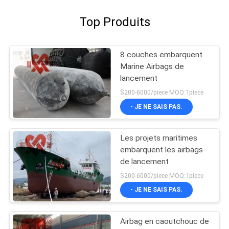
Top Produits
8 couches embarquent
Marine Airbags de
lancement
$200-6000/piece MOQ:1piece
- JE NE SAIS PAS.
Les projets maritimes
embarquent les airbags
de lancement
$200-6000/piece MOQ:1piece
- JE NE SAIS PAS.
Airbag en caoutchouc de