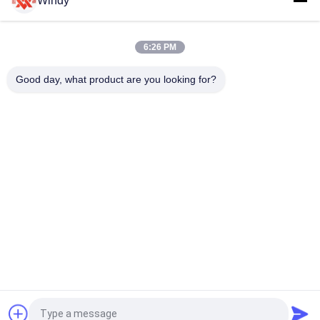
Windy
Galvanisation à chaud Yokohama Marine Fender pour une
protection durable des pièces marines
6:26 PM
Fenders pneumatiques en caoutchouc Yokohama pour la
Good day, what product are you looking for?
protection des navires
Catégories populaires
Tous
Marine Fenders 
Amortisseur 
Pneumatique
Pneumatique De 
Flottement
Amortisseurs 
Airbags En 
Pneumatiques De 
Caoutchouc Marins
Yokohama
Airbags De 
Marine Salvage 
Lancement De 
Airbags
Bateau
Amortisseurs 
Amortisseurs En 
Demandez un devis