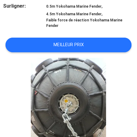
DE
Surligner:
,
0.5m Yokohama Marine Fender
,
NOUS
4.5m Yokohama Marine Fender
Faible force de réaction Yokohama Marine
Fender
VISITE
MEILLEUR PRIX
D'USINE
CONTRÔLE
DE
QUALITÉ
CONTACTEZ-
NOUS