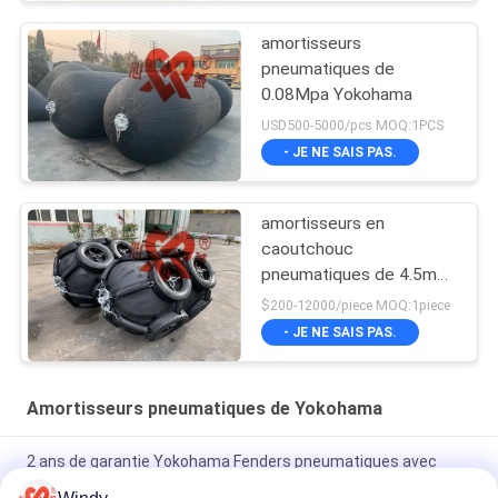
amortisseurs
pneumatiques de
0.08Mpa Yokohama
USD500-5000/pcs MOQ:1PCS
- JE NE SAIS PAS.
amortisseurs en
caoutchouc
pneumatiques de 4.5m
Yokohama
$200-12000/piece MOQ:1piece
- JE NE SAIS PAS.
Amortisseurs pneumatiques de Yokohama
2 ans de garantie Yokohama Fenders pneumatiques avec
matériau en caoutchouc et bride galvanisée à chaud