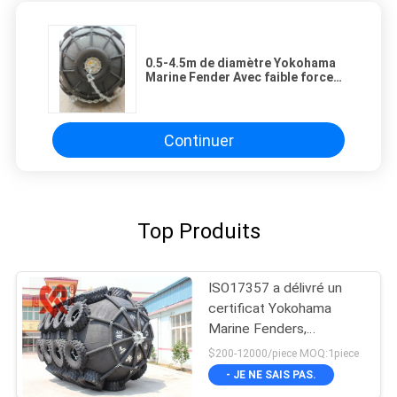
0.5-4.5m de diamètre Yokohama
Marine Fender Avec faible force
de réaction Et 2 ans de garantie
Continuer
Top Produits
ISO17357 a délivré un
certificat Yokohama
Marine Fenders,
amortisseur en
$200-12000/piece MOQ:1piece
caoutchouc
- JE NE SAIS PAS.
pneumatique