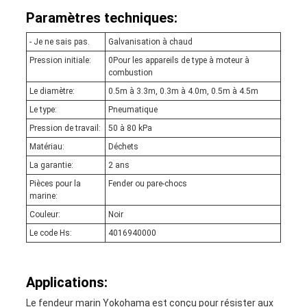
Paramètres techniques:
- Je ne sais pas.
Galvanisation à chaud
Pression initiale:
0Pour les appareils de type à moteur à
combustion
Le diamètre:
0.5m à 3.3m, 0.3m à 4.0m, 0.5m à 4.5m
Le type:
Pneumatique
Pression de travail:
50 à 80 kPa
Matériau:
Déchets
La garantie:
2 ans
Pièces pour la
Fender ou pare-chocs
marine:
Couleur:
Noir
Le code Hs:
4016940000
Applications:
Le fendeur marin Yokohama est conçu pour résister aux