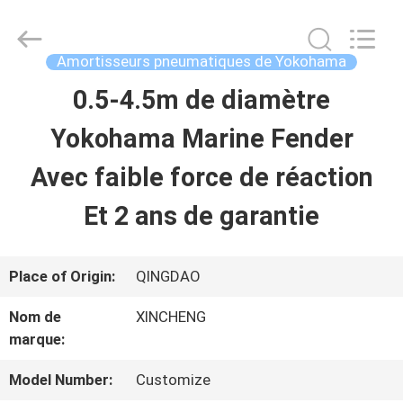
Qingdao
Xincheng
Rubber
Products
Amortisseurs pneumatiques de Yokohama
Co.,
Ltd..
0.5-4.5m de diamètre
MAISON
All
Rights
Reserved.
Yokohama Marine Fender
PRODUITS
Avec faible force de réaction
Et 2 ans de garantie
VR
SHOW
Place of Origin:
QINGDAO
Nom de
XINCHENG
A
marque:
PROPOS
Model Number:
Customize