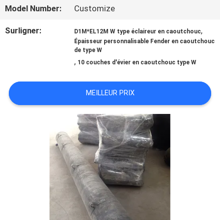
DE
Model Number:
Customize
NOUS
Surligner:
,
D1M*EL12M W type éclaireur en caoutchouc
Épaisseur personnalisable Fender en caoutchouc
de type W
VISITE
,
10 couches d'évier en caoutchouc type W
D'USINE
MEILLEUR PRIX
CONTRÔLE
DE
QUALITÉ
CONTACTEZ-
NOUS