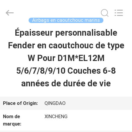
Qingdao
Xincheng
Rubber
Products
Airbags en caoutchouc marins
Co.,
Ltd..
Épaisseur personnalisable
MAISON
All
Rights
Reserved.
Fender en caoutchouc de type
PRODUITS
W Pour D1M*EL12M
5/6/7/8/9/10 Couches 6-8
VR
années de durée de vie
SHOW
Place of Origin:
QINGDAO
A
Nom de
XINCHENG
PROPOS
marque: