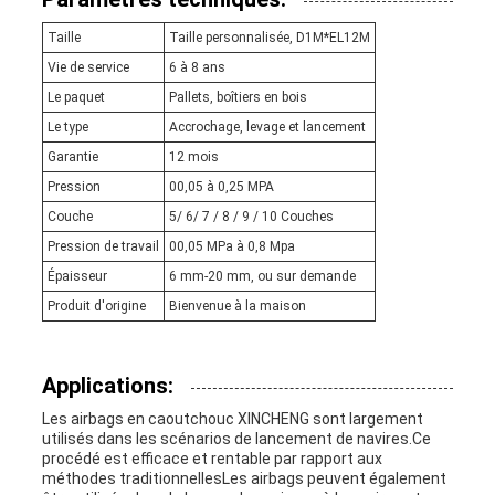
Taille
Taille personnalisée, D1M*EL12M
Vie de service
6 à 8 ans
Le paquet
Pallets, boîtiers en bois
Le type
Accrochage, levage et lancement
Garantie
12 mois
Pression
00,05 à 0,25 MPA
Couche
5/ 6/ 7 / 8 / 9 / 10 Couches
Pression de travail
00,05 MPa à 0,8 Mpa
Épaisseur
6 mm-20 mm, ou sur demande
Produit d'origine
Bienvenue à la maison
Applications:
Les airbags en caoutchouc XINCHENG sont largement
utilisés dans les scénarios de lancement de navires.Ce
procédé est efficace et rentable par rapport aux
méthodes traditionnellesLes airbags peuvent également