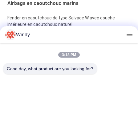
Airbags en caoutchouc marins
Fender en caoutchouc de type Salvage W avec couche
intérieure en caoutchouc naturel
Windy
Pression 0,05-0,25 MPA Airbags en caoutchouc marine
Épaisseur 6 mm-20 mm Couches 4-9 Conception de
construction lourde
3:18 PM
D1M*EL12M W type Fender en caoutchouc pour la protection
Good day, what product are you looking for?
des quais 6-8 ans de durée de vie
Catégories populaires
Tous
Marine Fenders 
Amortisseur 
Pneumatique
Pneumatique De 
Flottement
Amortisseurs 
Airbags En 
Pneumatiques De 
Caoutchouc Marins