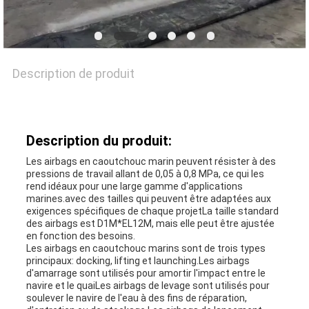
NOUVELLES
Description de produit
CAS
Description du produit:
PLAN
Les airbags en caoutchouc marin peuvent résister à des
DU
pressions de travail allant de 0,05 à 0,8 MPa, ce qui les
rend idéaux pour une large gamme d'applications
marines.avec des tailles qui peuvent être adaptées aux
SITE
exigences spécifiques de chaque projetLa taille standard
des airbags est D1M*EL12M, mais elle peut être ajustée
en fonction des besoins.
Les airbags en caoutchouc marins sont de trois types
PRIVACY
principaux: docking, lifting et launching.Les airbags
d'amarrage sont utilisés pour amortir l'impact entre le
POLICY
navire et le quaiLes airbags de levage sont utilisés pour
soulever le navire de l'eau à des fins de réparation,