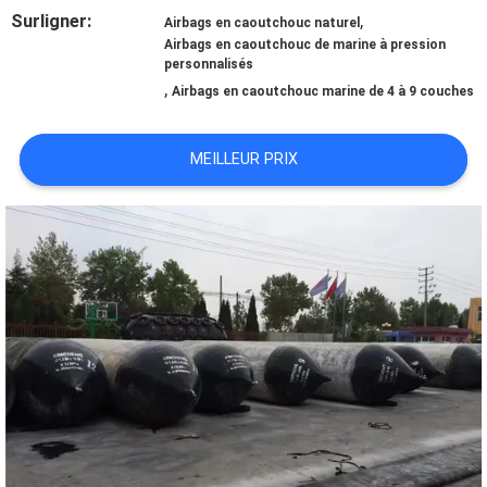
DE
Surligner:
,
Airbags en caoutchouc naturel
Airbags en caoutchouc de marine à pression
NOUS
personnalisés
,
Airbags en caoutchouc marine de 4 à 9 couches
VISITE
MEILLEUR PRIX
D'USINE
CONTRÔLE
DE
QUALITÉ
CONTACTEZ-
NOUS