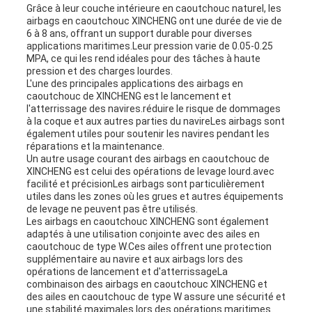
Grâce à leur couche intérieure en caoutchouc naturel, les
airbags en caoutchouc XINCHENG ont une durée de vie de
6 à 8 ans, offrant un support durable pour diverses
applications maritimes.Leur pression varie de 0.05-0.25
MPA, ce qui les rend idéales pour des tâches à haute
pression et des charges lourdes.
L'une des principales applications des airbags en
caoutchouc de XINCHENG est le lancement et
l'atterrissage des navires.réduire le risque de dommages
à la coque et aux autres parties du navireLes airbags sont
également utiles pour soutenir les navires pendant les
réparations et la maintenance.
Un autre usage courant des airbags en caoutchouc de
XINCHENG est celui des opérations de levage lourd.avec
facilité et précisionLes airbags sont particulièrement
utiles dans les zones où les grues et autres équipements
de levage ne peuvent pas être utilisés.
Les airbags en caoutchouc XINCHENG sont également
adaptés à une utilisation conjointe avec des ailes en
caoutchouc de type W.Ces ailes offrent une protection
supplémentaire au navire et aux airbags lors des
opérations de lancement et d'atterrissageLa
combinaison des airbags en caoutchouc XINCHENG et
des ailes en caoutchouc de type W assure une sécurité et
une stabilité maximales lors des opérations maritimes.