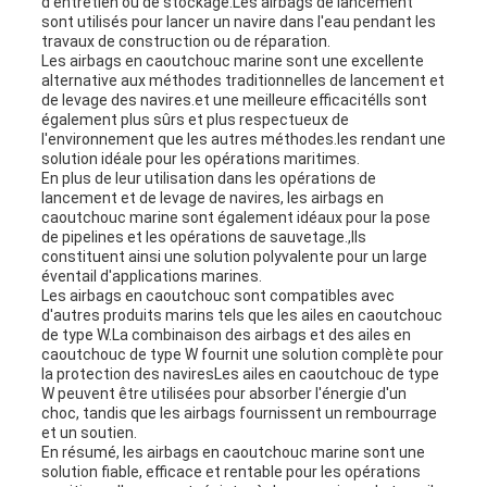
d'entretien ou de stockage.Les airbags de lancement
sont utilisés pour lancer un navire dans l'eau pendant les
travaux de construction ou de réparation.
Les airbags en caoutchouc marine sont une excellente
alternative aux méthodes traditionnelles de lancement et
de levage des navires.et une meilleure efficacitéIls sont
également plus sûrs et plus respectueux de
l'environnement que les autres méthodes.les rendant une
solution idéale pour les opérations maritimes.
En plus de leur utilisation dans les opérations de
lancement et de levage de navires, les airbags en
caoutchouc marine sont également idéaux pour la pose
de pipelines et les opérations de sauvetage.,Ils
constituent ainsi une solution polyvalente pour un large
éventail d'applications marines.
Les airbags en caoutchouc sont compatibles avec
d'autres produits marins tels que les ailes en caoutchouc
de type W.La combinaison des airbags et des ailes en
caoutchouc de type W fournit une solution complète pour
la protection des naviresLes ailes en caoutchouc de type
W peuvent être utilisées pour absorber l'énergie d'un
choc, tandis que les airbags fournissent un rembourrage
et un soutien.
En résumé, les airbags en caoutchouc marine sont une
solution fiable, efficace et rentable pour les opérations