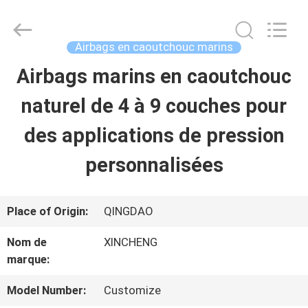
Qingdao
Xincheng
Rubber
Products
Airbags en caoutchouc marins
Co.,
Ltd..
Airbags marins en caoutchouc
MAISON
All
Rights
Reserved.
naturel de 4 à 9 couches pour
PRODUITS
des applications de pression
personnalisées
VR
SHOW
Place of Origin:
QINGDAO
Nom de
XINCHENG
A
marque:
PROPOS
Model Number:
Customize