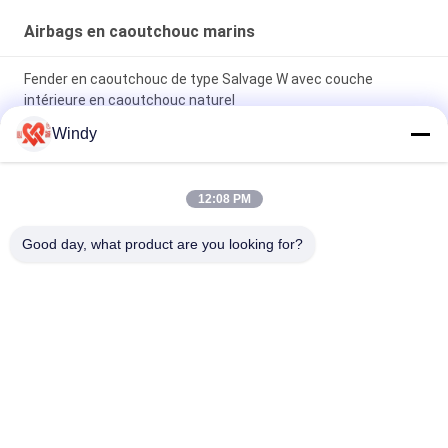
Airbags en caoutchouc marins
Fender en caoutchouc de type Salvage W avec couche
intérieure en caoutchouc naturel
Windy
Pression 0,05-0,25 MPA Airbags en caoutchouc marine
Épaisseur 6 mm-20 mm Couches 4-9 Conception de
construction lourde
12:08 PM
D1M*EL12M W type Fender en caoutchouc pour la protection
Good day, what product are you looking for?
des quais 6-8 ans de durée de vie
Catégories populaires
Tous
Marine Fenders 
Amortisseur 
Pneumatique
Pneumatique De 
Flottement
Amortisseurs 
Airbags En 