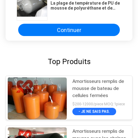
La plage de température de PU de
mousse de polyuréthane et de
caoutchouc est comprise entre
-60°C et 80°C pour des
performances et une durabilité
Continuer
Top Produits
Amortisseurs remplis de
mousse de bateau de
cellules fermées
$200-12000/piece MOQ:1piece
- JE NE SAIS PAS.
Amortisseurs remplis de