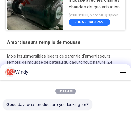
mousse avec les chaînes
chaudes de galvanisation
$200-12000/piece MOQ:1piece
- JE NE SAIS PAS.
Amortisseurs remplis de mousse
Mois insubmersibles légers de garantie d'amortisseurs
remplis de mousse de bateau du caoutchouc naturel 24
Windy
L'OIN a délivré un certificat performance insubmersible qui
absorbe l'énergie d'amortisseurs remplis de mousse la haute
3:33 AM
longueur remplie de mousse des amortisseurs 3.5m de
polyéthylène de diamètre de 2.0m pour des bateaux de
Good day, what product are you looking for?
péniche
Catégories populaires
Tous