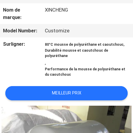
DE
Nom de
XINCHENG
NOUS
marque:
Model Number:
Customize
VISITE
Surligner:
,
80°C mousse de polyuréthane et caoutchouc
D'USINE
Durabilité mousse et caoutchouc de
polyuréthane
,
CONTRÔLE
Performance de la mousse de polyuréthane et
du caoutchouc
DE
MEILLEUR PRIX
QUALITÉ
CONTACTEZ-
NOUS