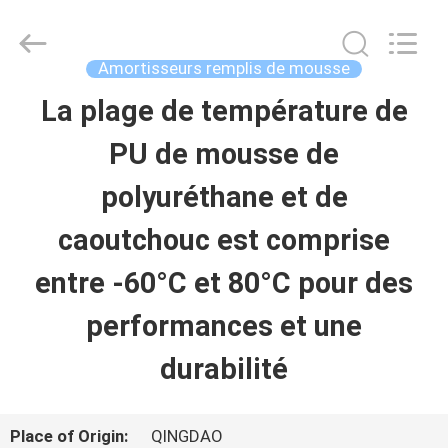
Qingdao
Xincheng
Rubber
Products
Amortisseurs remplis de mousse
Co.,
Ltd..
La plage de température de
MAISON
All
Rights
Reserved.
PU de mousse de
PRODUITS
polyuréthane et de
caoutchouc est comprise
VR
entre -60°C et 80°C pour des
SHOW
performances et une
durabilité
A
PROPOS
Place of Origin:
QINGDAO