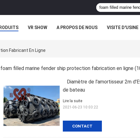
RODUITS
VR SHOW
A PROPOS DE NOUS
VISITE D'USINE
CAS
tion Fabricant En Ligne
foam filled marine fender ship protection fabrication en ligne
(1
Diamètre de l'amortisseur 2m d'E
de bateau
Lire la suite
2021-06-23 10:03:22
CONTACT