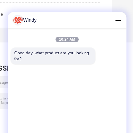
6
7
8
9
10
>>
>|
Windy
10:24 AM
Good day, what product are you looking 
for?
SSEZ UN MESSAGE