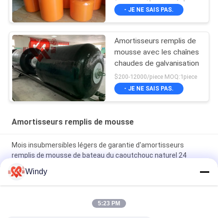
- JE NE SAIS PAS.
Amortisseurs remplis de
mousse avec les chaînes
chaudes de galvanisation
$200-12000/piece MOQ:1piece
- JE NE SAIS PAS.
Amortisseurs remplis de mousse
Mois insubmersibles légers de garantie d'amortisseurs
remplis de mousse de bateau du caoutchouc naturel 24
Windy
L'OIN a délivré un certificat performance insubmersible qui
absorbe l'énergie d'amortisseurs remplis de mousse la haute
5:23 PM
longueur remplie de mousse des amortisseurs 3.5m de