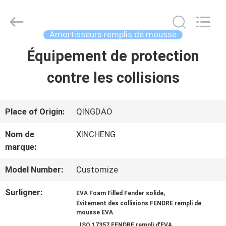
Qingdao
Xincheng
Rubber
Products
Amortisseurs remplis de mousse
Co.,
Ltd..
Équipement de protection
MAISON
All
Rights
Reserved.
contre les collisions
PRODUITS
Place of Origin:
QINGDAO
VR
Nom de
XINCHENG
marque:
SHOW
Model Number:
Customize
A
Surligner:
,
EVA Foam Filled Fender solide
Évitement des collisions FENDRE rempli de
PROPOS
mousse EVA
,
ISO 17357 FENDRE rempli d'EVA