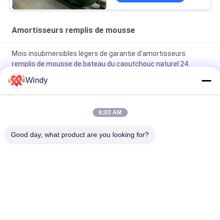
Amortisseurs remplis de mousse
Mois insubmersibles légers de garantie d'amortisseurs
remplis de mousse de bateau du caoutchouc naturel 24
Windy
L'OIN a délivré un certificat performance insubmersible qui
absorbe l'énergie d'amortisseurs remplis de mousse la haute
6:03 AM
longueur remplie de mousse des amortisseurs 3.5m de
polyéthylène de diamètre de 2.0m pour des bateaux de
Good day, what product are you looking for?
péniche
Catégories populaires
Tous
Marine Fenders 
Amortisseur 
Pneumatique
Pneumatique De 