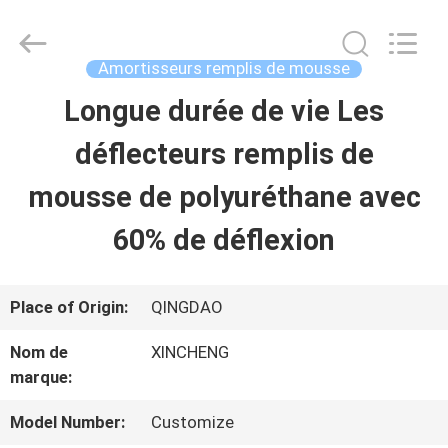
Qingdao
Xincheng
Rubber
Products
Amortisseurs remplis de mousse
Co.,
Ltd..
Longue durée de vie Les
MAISON
All
Rights
Reserved.
déflecteurs remplis de
PRODUITS
mousse de polyuréthane avec
60% de déflexion
VR
SHOW
Place of Origin:
QINGDAO
Nom de
XINCHENG
A
marque:
PROPOS
Model Number:
Customize