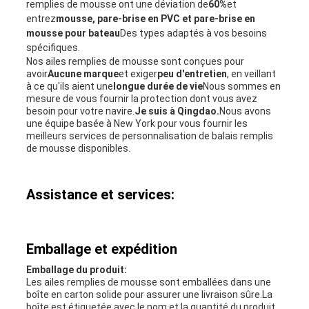
remplies de mousse ont une déviation de
60%
et
entrez
mousse, pare-brise en PVC et pare-brise en
mousse pour bateau
Des types adaptés à vos besoins
spécifiques.
Nos ailes remplies de mousse sont conçues pour
avoir
Aucune marque
et exiger
peu d'entretien
, en veillant
à ce qu'ils aient une
longue durée de vie
Nous sommes en
mesure de vous fournir la protection dont vous avez
besoin pour votre navire.
Je suis à Qingdao.
Nous avons
une équipe basée à New York pour vous fournir les
meilleurs services de personnalisation de balais remplis
de mousse disponibles.
Assistance et services:
Emballage et expédition
Emballage du produit:
Les ailes remplies de mousse sont emballées dans une
boîte en carton solide pour assurer une livraison sûre.La
boîte est étiquetée avec le nom et la quantité du produit