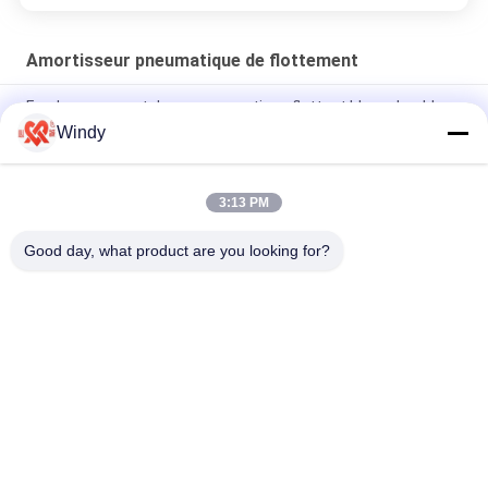
Amortisseur pneumatique de flottement
Fendeur en caoutchouc pneumatique flottant blanc durable
Windy
Fender en caoutchouc pneumatique flottant industriel
d'épaisseur blanche de 0,05 MPa pour offshore
3:13 PM
Fender flottant en PVC renforcé de 15KN/m pour l'application
du navire au quai
Good day, what product are you looking for?
Catégories populaires
Tous
Marine Fenders 
Amortisseur 
Pneumatique
Pneumatique De 
Flottement
Amortisseurs 
Airbags En 
Pneumatiques De 
Caoutchouc Marins
Yokohama
Airbags De 
Marine Salvage 