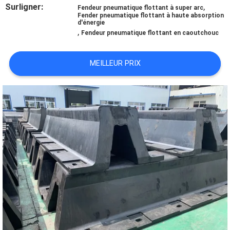
Surligner:
,
Fendeur pneumatique flottant à super arc
Fender pneumatique flottant à haute absorption
VISITE
d'énergie
,
Fendeur pneumatique flottant en caoutchouc
D'USINE
MEILLEUR PRIX
CONTRÔLE
DE
QUALITÉ
CONTACTEZ-
NOUS
NOUVELLES
CAS