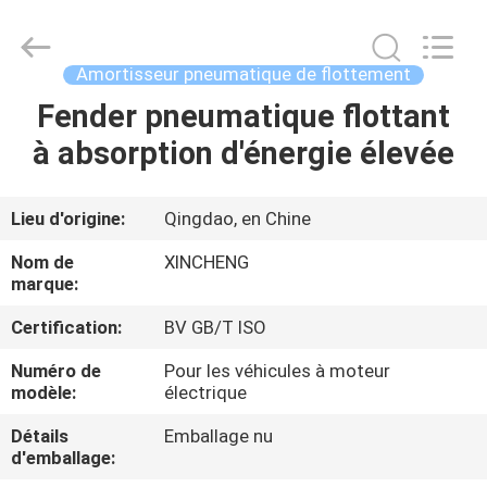
Qingdao
Xincheng
Rubber
Products
Co.,
Amortisseur pneumatique de flottement
Ltd..
All
Rights
Fender pneumatique flottant
MAISON
Reserved.
à absorption d'énergie élevée
PRODUITS
Lieu d'origine:
Qingdao, en Chine
VR
Nom de
XINCHENG
SHOW
marque:
Certification:
BV GB/T ISO
A
Numéro de
Pour les véhicules à moteur
PROPOS
modèle:
électrique
DE
Détails
Emballage nu
d'emballage:
NOUS