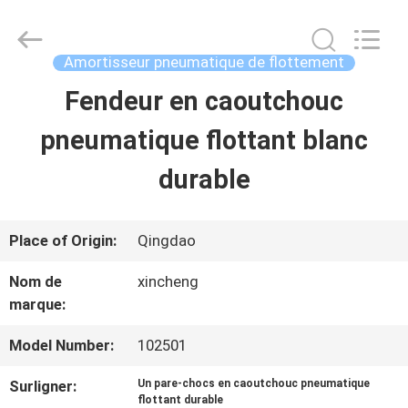
Qingdao
Xincheng
Rubber
Products
Amortisseur pneumatique de flottement
Co.,
Ltd..
Fendeur en caoutchouc
MAISON
All
Rights
Reserved.
pneumatique flottant blanc
PRODUITS
durable
VR
Place of Origin:
Qingdao
SHOW
Nom de
xincheng
marque:
A
Model Number:
102501
PROPOS
Surligner:
Un pare-chocs en caoutchouc pneumatique
flottant durable