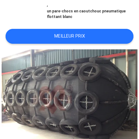
DE
,
un pare-chocs en caoutchouc pneumatique
NOUS
flottant blanc
MEILLEUR PRIX
VISITE
D'USINE
CONTRÔLE
DE
QUALITÉ
CONTACTEZ-
NOUS