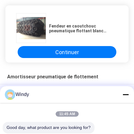
Fendeur en caoutchouc
pneumatique flottant blanc
durable
Continuer
Amortisseur pneumatique de flottement
Fendeur en caoutchouc pneumatique flottant blanc durable
Windy
Fender en caoutchouc pneumatique flottant industriel
d'épaisseur blanche de 0,05 MPa pour offshore
11:45 AM
Fender flottant en PVC renforcé de 15KN/m pour l'application
Good day, what product are you looking for?
du navire au quai