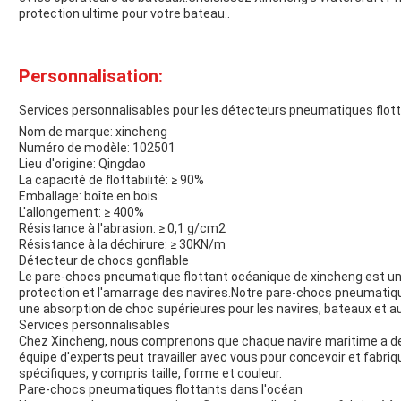
protection ultime pour votre bateau..
Personnalisation:
Services personnalisables pour les détecteurs pneumatiques flot
Nom de marque: xincheng
Numéro de modèle: 102501
Lieu d'origine: Qingdao
La capacité de flottabilité: ≥ 90%
Emballage: boîte en bois
L'allongement: ≥ 400%
Résistance à l'abrasion: ≥ 0,1 g/cm2
Résistance à la déchirure: ≥ 30KN/m
Détecteur de chocs gonflable
Le pare-chocs pneumatique flottant océanique de xincheng est une
protection et l'amarrage des navires.Notre pare-chocs pneumatique
une absorption de choc supérieures pour les navires, bateaux et a
Services personnalisables
Chez Xincheng, nous comprenons que chaque navire maritime a de
équipe d'experts peut travailler avec vous pour concevoir et fabriq
spécifiques, y compris taille, forme et couleur.
Pare-chocs pneumatiques flottants dans l'océan