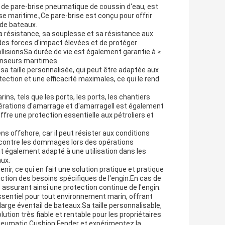
 de pare-brise pneumatique de coussin d'eau, est
e maritime.,Ce pare-brise est conçu pour offrir
 de bateaux.
sa résistance, sa souplesse et sa résistance aux
des forces d'impact élevées et de protéger
lisionsSa durée de vie est également garantie à ≥
fenseurs maritimes.
 sa taille personnalisée, qui peut être adaptée aux
ection et une efficacité maximales, ce qui le rend
ns, tels que les ports, les ports, les chantiers
pérations d'amarrage et d'amarrageIl est également
ffre une protection essentielle aux pétroliers et
ns offshore, car il peut résister aux conditions
s contre les dommages lors des opérations
nt également adapté à une utilisation dans les
aux.
enir, ce qui en fait une solution pratique et pratique
nction des besoins spécifiques de l'engin.En cas de
ssurant ainsi une protection continue de l'engin.
ssentiel pour tout environnement marin, offrant
 large éventail de bateaux.Sa taille personnalisable,
ution très fiable et rentable pour les propriétaires
neumatic Cushion Fender et expérimentez la