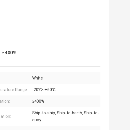
t ≥ 400%
White
rature Range:
-20℃~+60℃
ation:
≥400%
Ship-to-ship, Ship-to-berth, Ship-to-
cation:
quay