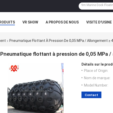
RODUITS
VR SHOW
A PROPOS DE NOUS
VISITE D'USINE
CAS
ment
Pneumatique Flottant À Pression De 0,05 MPa / Allongement ≥ 
Pneumatique flottant à pression de 0,05 MPa /
Détails sur le prod
Place of Origin:
Nom de marque:
Model Number:
Contact