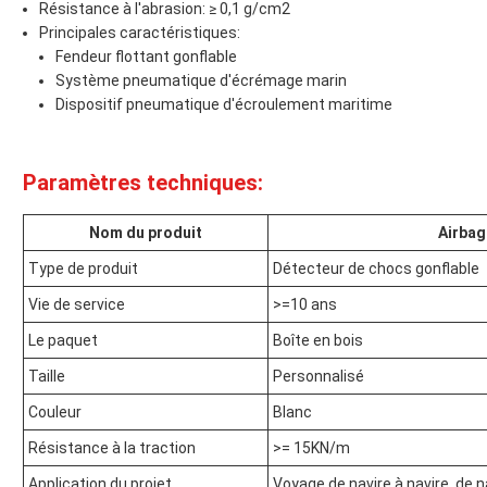
Résistance à l'abrasion: ≥ 0,1 g/cm2
Principales caractéristiques:
Fendeur flottant gonflable
Système pneumatique d'écrémage marin
Dispositif pneumatique d'écroulement maritime
Paramètres techniques:
Nom du produit
Airbag
Type de produit
Détecteur de chocs gonflable
Vie de service
>=10 ans
Le paquet
Boîte en bois
Taille
Personnalisé
Couleur
Blanc
Résistance à la traction
>= 15KN/m
Application du projet
Voyage de navire à navire, de na