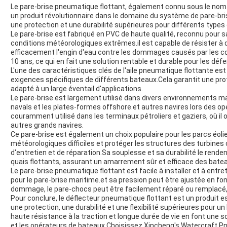
Le pare-brise pneumatique flottant, également connu sous le nom
un produit révolutionnaire dans le domaine du système de pare-bris
une protection et une durabilité supérieures pour différents types
Le pare-brise est fabriqué en PVC de haute qualité, reconnu pour 
conditions météorologiques extrêmes.il est capable de résister à 
efficacement l'engin d'eau contre les dommages causés par les col
10 ans, ce qui en fait une solution rentable et durable pour les dé
L'une des caractéristiques clés de l'aile pneumatique flottante est
exigences spécifiques de différents bateaux.Cela garantit une prot
adapté à un large éventail d'applications.
Le pare-brise est largement utilisé dans divers environnements mari
navals et les plates-formes offshore.et autres navires lors des o
couramment utilisé dans les terminaux pétroliers et gaziers, où il o
autres grands navires.
Ce pare-brise est également un choix populaire pour les parcs éolie
météorologiques difficiles et protéger les structures des turbine
d'entretien et de réparation.Sa souplesse et sa durabilité le rende
quais flottants, assurant un amarrement sûr et efficace des bate
Le pare-brise pneumatique flottant est facile à installer et à entret
pour le pare-brise maritime.et sa pression peut être ajustée en fo
dommage, le pare-chocs peut être facilement réparé ou remplacé, a
Pour conclure, le déflecteur pneumatique flottant est un produit e
une protection, une durabilité et une flexibilité supérieures pour un
haute résistance à la traction et longue durée de vie en font une sol
et les opérateurs de bateaux.Choisissez Xincheng's Watercraft P