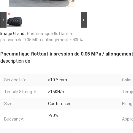
Image Grand :
Pneumatique flottant à
pression de 0,05 MPa / allongement ≥ 400%
Pneumatique flottant à pression de 0,05 MPa / allongemen
description de
Service Life:
≥10 Years
Color:
Tensile Strength:
≥15KN/m
Tempe
Size:
Customized
Elong
≥90%
Buoyancy:
Appli