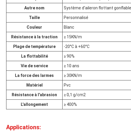
Autre nom
Système d'aileron flottant gonflab
Taille
Personnalisé
Couleur
Blanc
Résistance à la traction
≥ 15KN/m
Plage de température
-20°C à +60°C
La flottabilité
≥ 90%
Vie de service
≥ 10 ans
La force des larmes
≥ 30KN/m
Matériel
Pvc
Résistance à l'abrasion
≥ 0,1 g/cm2
L'allongement
≥ 400%
Applications: