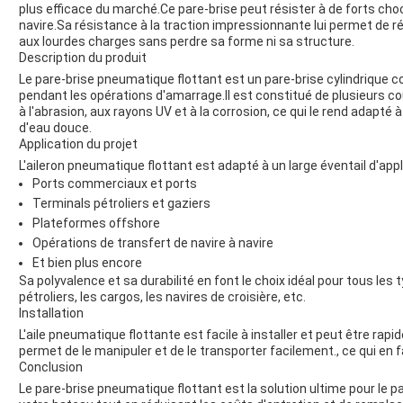
plus efficace du marché.Ce pare-brise peut résister à de forts cho
navire.Sa résistance à la traction impressionnante lui permet de ré
aux lourdes charges sans perdre sa forme ni sa structure.
Description du produit
Le pare-brise pneumatique flottant est un pare-brise cylindrique co
pendant les opérations d'amarrage.Il est constitué de plusieurs co
à l'abrasion, aux rayons UV et à la corrosion, ce qui le rend adapté à
d'eau douce.
Application du projet
L'aileron pneumatique flottant est adapté à un large éventail d'ap
Ports commerciaux et ports
Terminals pétroliers et gaziers
Plateformes offshore
Opérations de transfert de navire à navire
Et bien plus encore
Sa polyvalence et sa durabilité en font le choix idéal pour tous les
pétroliers, les cargos, les navires de croisière, etc.
Installation
L'aile pneumatique flottante est facile à installer et peut être ra
permet de le manipuler et de le transporter facilement., ce qui en f
Conclusion
Le pare-brise pneumatique flottant est la solution ultime pour le par