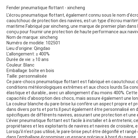
Fender pneumatique flottant - xincheng
L'écrou pneumatique flottant, également connu sous le nom d'écro
caoutchouc de protection des navires, est un type d'écrou maritime
maritime.Fabriqué par xincheng, une marque de premier plan dans 
conçu pour fournir une protection de haute performance aux navir
Nom de marque: xincheng
Numéro de modèle: 102501
Lieu d'origine: Qingdao
L'allongement: ≥ 400%
Durée de vie: ≥ 10 ans
Couleur: Blanc
Emballage: boîte en bois
Taille: personnalisée
Ce pare-chocs pneumatique flottant est fabriqué en caoutchouc de 
conditions météorologiques extrêmes et aux chocs lourds.Sa conce
élastique et durable., avec un allongement d'au moins 400%. Cette
capacités d'absorption des chocs, mais assure également une long
La couleur blanche du pare-brise lui confère un aspect propre et pro
dans divers ports et ports.Il peut également être personnalisé en 
spécifiques de différents navires, assurant une protection et une 
L'évier pneumatique flottant est facile à installer et à entretenir, c
propriétaires et les exploitants de navires.et navires de croisière,
Lorsqu'il n'est pas utilisé, le pare-brise peut être dégonflé et ran
dans l'emballage.économiser un espace précieux à bord du navire.