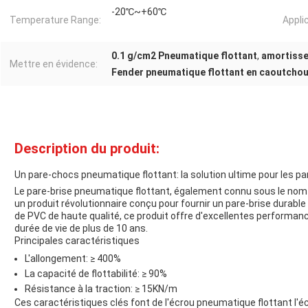
-20℃~+60℃
Temperature Range:
Appli
0.1 g/cm2 Pneumatique flottant
,
amortisse
Mettre en évidence:
Fender pneumatique flottant en caoutcho
Description du produit:
Un pare-chocs pneumatique flottant: la solution ultime pour les p
Le pare-brise pneumatique flottant, également connu sous le nom 
un produit révolutionnaire conçu pour fournir un pare-brise durable 
de PVC de haute qualité, ce produit offre d'excellentes performa
durée de vie de plus de 10 ans.
Principales caractéristiques
L'allongement: ≥ 400%
La capacité de flottabilité: ≥ 90%
Résistance à la traction: ≥ 15KN/m
Ces caractéristiques clés font de l'écrou pneumatique flottant l'é