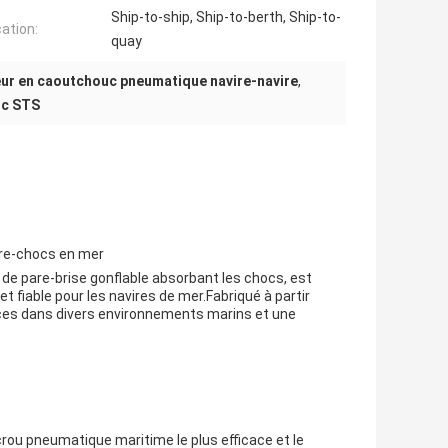
Ship-to-ship, Ship-to-berth, Ship-to-
cation:
quay
ur en caoutchouc pneumatique navire-navire
,
uc STS
are-chocs en mer
de pare-brise gonflable absorbant les chocs, est
et fiable pour les navires de mer.Fabriqué à partir
nces dans divers environnements marins et une
crou pneumatique maritime le plus efficace et le