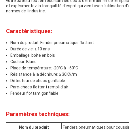
votre bateau tout en réduisant les coûts d'entretien et de rempl
et expérimentez la tranquillité d'esprit qui vient avec l'utilisation
normes de l'industrie.
Caractéristiques:
Nom du produit: Fender pneumatique flottant
Durée de vie: ≥ 10 ans
Emballage: boîte en bois
Couleur: Blanc
Plage de température: -20°C à +60°C
Résistance à la déchirure: ≥ 30KN/m
Détecteur de chocs gonflable
Pare-chocs flottant rempli d'air
Fendeur flottant gonflable
Paramètres techniques:
Nom du produit
Fenders pneumatiques pour coussi