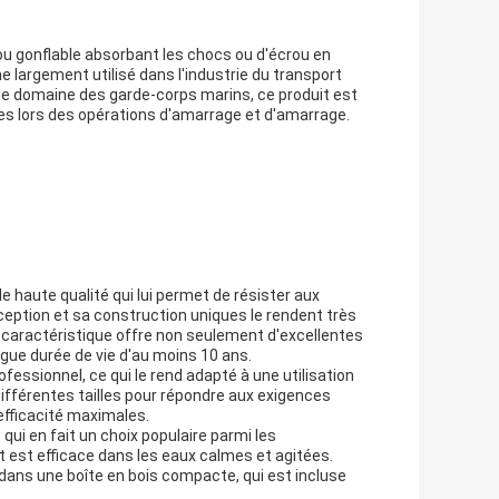
u gonflable absorbant les chocs ou d'écrou en
 largement utilisé dans l'industrie du transport
le domaine des garde-corps marins, ce produit est
es lors des opérations d'amarrage et d'amarrage.
haute qualité qui lui permet de résister aux
ption et sa construction uniques le rendent très
 caractéristique offre non seulement d'excellentes
ue durée de vie d'au moins 10 ans.
fessionnel, ce qui le rend adapté à une utilisation
différentes tailles pour répondre aux exigences
efficacité maximales.
e qui en fait un choix populaire parmi les
 et est efficace dans les eaux calmes et agitées.
gé dans une boîte en bois compacte, qui est incluse