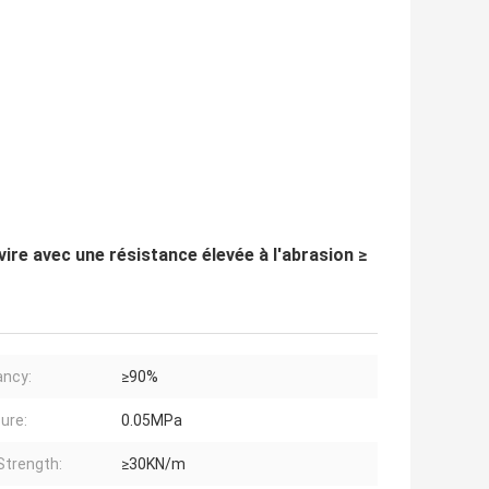
re avec une résistance élevée à l'abrasion ≥
ncy:
≥90%
ure:
0.05MPa
Strength:
≥30KN/m