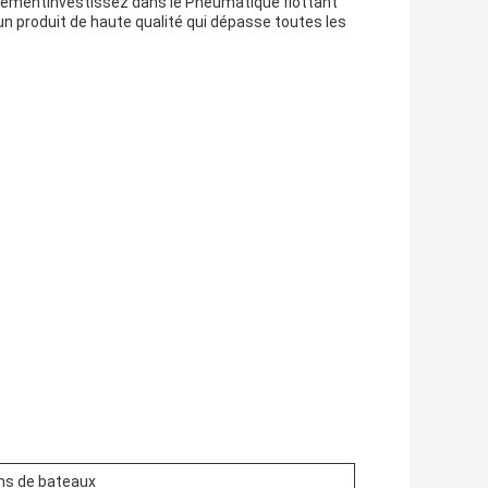
acementInvestissez dans le Pneumatique flottant
 d'un produit de haute qualité qui dépasse toutes les
ns de bateaux