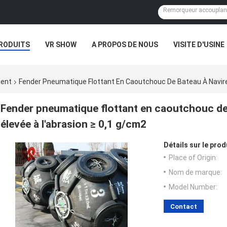
RODUITS
VR SHOW
A PROPOS DE NOUS
VISITE D'USINE
CAS
ment
Fender Pneumatique Flottant En Caoutchouc De Bateau À Navire
Fender pneumatique flottant en caoutchouc de 
élevée à l'abrasion ≥ 0,1 g/cm2
Détails sur le prod
Place of Origin:
Nom de marque:
Model Number:
Contact