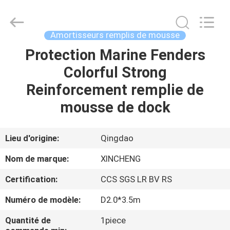
Qingdao
Xincheng
Rubber
Products
Co.,
Amortisseurs remplis de mousse
Ltd..
All
Rights
Protection Marine Fenders
MAISON
Reserved.
Colorful Strong
PRODUITS
Reinforcement remplie de
mousse de dock
VR
SHOW
Lieu d'origine:
Qingdao
Nom de marque:
XINCHENG
A
Certification:
CCS SGS LR BV RS
PROPOS
Numéro de modèle:
D2.0*3.5m
DE
NOUS
Quantité de
1piece