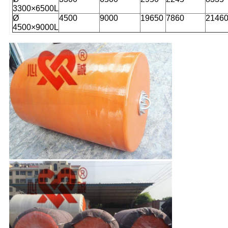
3300×6500L
Ø
4500
9000
19650
7860
2146
4500×9000L