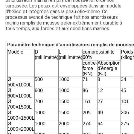
amortisseurs marins remplis de mousse la force non
surpassée. Les peaux est enveloppées dans un modèle
d'hélice et intégrées dans la peau elle-même. Ce
processus avancé de technique fait nos amortisseurs
marins remplis de mousse peler extrêmement durable à
tous temps, aux forces et aux conditions marines.
Paramètre technique d'amortisseurs remplis de mousse
Modèle
D
L
compressibilité
Poids
(millimètre)
(millimètre)
60%
(kilo
contre-
Absorption
force
d'énergie
(KN)
(KJ)
Ø
500
1000
71
8
34
500×1000L
Ø
600
1000
86
12
45
600×1000L
Ø
700
1500
161
27
101
700×1500L
Ø
1000
1500
205
49
206
1000×1500L
Ø
1000
2000
274
64
275
1000×2000L