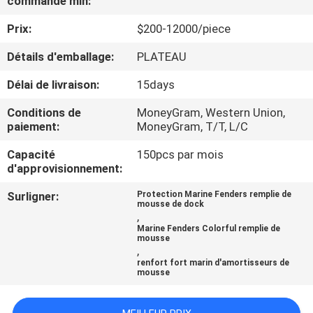
commande min:
Prix:
$200-12000/piece
VISITE
D'USINE
Détails d'emballage:
PLATEAU
Délai de livraison:
15days
CONTRÔLE
Conditions de
MoneyGram, Western Union,
DE
paiement:
MoneyGram, T/T, L/C
QUALITÉ
Capacité
150pcs par mois
d'approvisionnement:
CONTACTEZ-
Surligner:
Protection Marine Fenders remplie de
mousse de dock
NOUS
,
Marine Fenders Colorful remplie de
mousse
,
NOUVELLES
renfort fort marin d'amortisseurs de
mousse
CAS