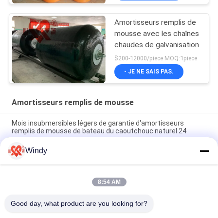
Amortisseurs remplis de
mousse avec les chaînes
chaudes de galvanisation
$200-12000/piece MOQ:1piece
- JE NE SAIS PAS.
Amortisseurs remplis de mousse
Mois insubmersibles légers de garantie d'amortisseurs
remplis de mousse de bateau du caoutchouc naturel 24
Windy
L'OIN a délivré un certificat performance insubmersible qui
absorbe l'énergie d'amortisseurs remplis de mousse la haute
longueur remplie de mousse des amortisseurs 3.5m de
8:54 AM
polyéthylène de diamètre de 2.0m pour des bateaux de
péniche
Good day, what product are you looking for?