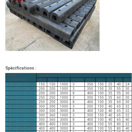
Spécifications :
Taille
Spécifications
(millimètres)
H
B
L
Trous
Q
c
h
D
d
D150×150×1000
150
150
1000
3
350
150
25
40
24
D200×200×1000
200
200
1000
3
350
150
35
55
30
D200×200×3000
200
200
3000
8
400
100
35
55
30
D250×250×1000
250
250
1000
3
350
150
35
60
30
D250×250×3000
250
250
3000
8
400
100
35
60
30
D300×300×1000
300
300
1000
3
350
150
40
65
32
D300×300×3000
300
300
3000
8
400
100
40
65
32
D300×360×1000
300
360
1000
3
350
150
40
65
32
D300×360×3000
300
360
3000
8
400
100
40
65
40
D400×400×1000
400
400
1000
3
400
150
55
80
32
D400×400×3000
400
400
3000
8
400
100
55
80
40