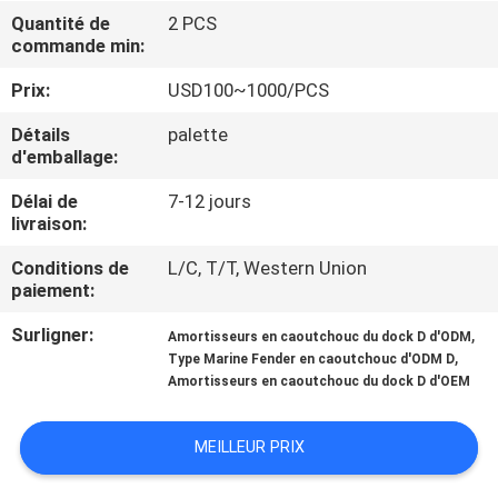
Quantité de
2 PCS
commande min:
VISITE
D'USINE
Prix:
USD100~1000/PCS
Détails
palette
CONTRÔLE
d'emballage:
DE
Délai de
7-12 jours
livraison:
QUALITÉ
Conditions de
L/C, T/T, Western Union
paiement:
CONTACTEZ-
Surligner:
,
Amortisseurs en caoutchouc du dock D d'ODM
NOUS
,
Type Marine Fender en caoutchouc d'ODM D
Amortisseurs en caoutchouc du dock D d'OEM
NOUVELLES
MEILLEUR PRIX
CAS