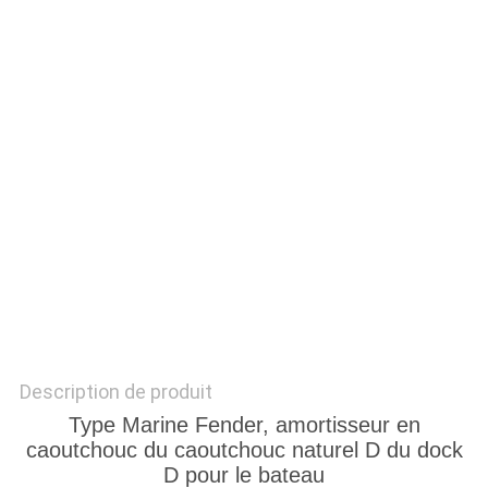
PLAN
DU
SITE
PRIVACY
POLICY
Description de produit
Type Marine Fender, amortisseur en
caoutchouc du caoutchouc naturel D du dock
D pour le bateau