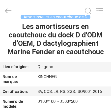
Qingdao
Xincheng
Rubber
Products
Co.,
Amortisseurs en caoutchouc de D
Ltd..
All
Rights
Les amortisseurs en
MAISON
Reserved.
caoutchouc du dock D d'ODM
PRODUITS
d'OEM, D dactylographient
Marine Fender en caoutchouc
VR
SHOW
Lieu d'origine:
Qingdao
Nom de
XINCHNEG
A
marque:
PROPOS
Certification:
BV, CCS, LR. RS. SGS, ISO9001:2016
DE
Numéro de
D100*100 ~D500*500
NOUS
modèle: