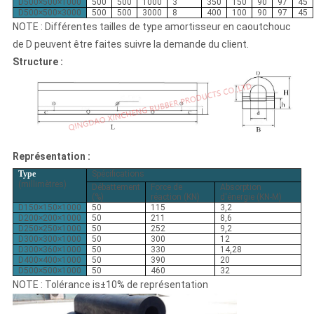
D500×500×1000
500
500
1000
3
350
150
90
97
45
D500×500×3000
500
500
3000
8
400
100
90
97
45
NOTE : Différentes tailles de type amortisseur en caoutchouc
de D peuvent être faites suivre la demande du client.
Structure :
Représentation :
Type
Spécifications
(millimètres)
Débattement
Force de
Absorption
(%)
réaction (KN)
d'énergie (KN-M)
D150×150×1000
50
115
3,2
D200×200×1000
50
211
8,6
D250×250×1000
50
252
9,2
D300×300×1000
50
300
12
D300×360×1000
50
330
14,28
D400×400×1000
50
390
20
D500×500×1000
50
460
32
NOTE : Tolérance is±10% de représentation