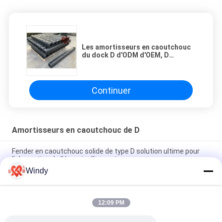
Les amortisseurs en caoutchouc
du dock D d'ODM d'OEM, D
dactylographient Marine Fender
en caoutchouc
Continuer
Amortisseurs en caoutchouc de D
Fender en caoutchouc solide de type D solution ultime pour
l'absorption de l'énergie d'impact
Windy
Des garde-corps en caoutchouc massif D. Excellente
résistance aux intempéries pour des applications exigeantes
12:09 PM
Installation d'un pare-chocs en caoutchouc de type D
boulonné pour une protection de pivotement personnalisable