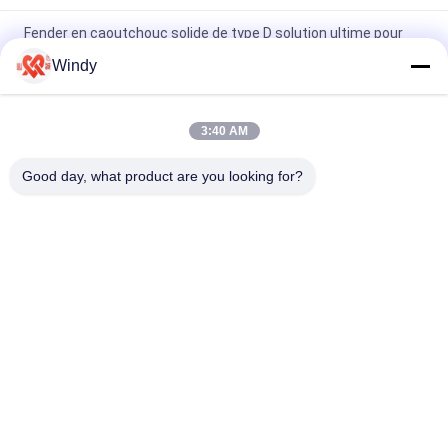
Fender en caoutchouc solide de type D solution ultime pour
l'absorption de l'énergie d'impact
Windy
Des garde-corps en caoutchouc massif D. Excellente
résistance aux intempéries pour des applications exigeantes
3:40 AM
Installation d'un pare-chocs en caoutchouc de type D
Good day, what product are you looking for?
boulonné pour une protection de pivotement personnalisable
Catégories populaires
Tous
Marine Fenders 
Amortisseur 
Pneumatique
Pneumatique De 
Flottement
Amortisseurs 
Airbags En 
Pneumatiques De 
Caoutchouc Marins
Yokohama
Airbags De 
Marine Salvage 