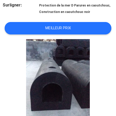
DE
Surligner:
,
Protection de la mer D Parures en caoutchouc
NOUS
Construction en caoutchouc noir
MEILLEUR PRIX
VISITE
D'USINE
CONTRÔLE
DE
QUALITÉ
CONTACTEZ-
NOUS