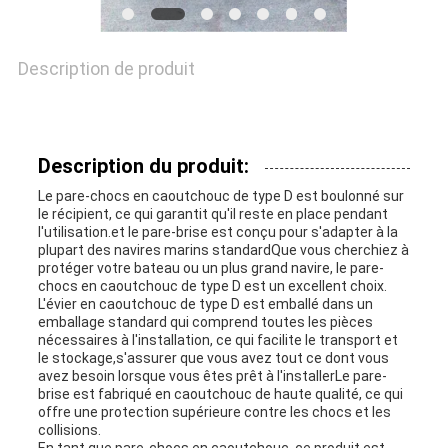
NOUVELLES
Description de produit
CAS
Description du produit:
Le pare-chocs en caoutchouc de type D est boulonné sur
PLAN
le récipient, ce qui garantit qu'il reste en place pendant
l'utilisation.et le pare-brise est conçu pour s'adapter à la
DU
plupart des navires marins standardQue vous cherchiez à
protéger votre bateau ou un plus grand navire, le pare-
chocs en caoutchouc de type D est un excellent choix.
SITE
L'évier en caoutchouc de type D est emballé dans un
emballage standard qui comprend toutes les pièces
nécessaires à l'installation, ce qui facilite le transport et
le stockage,s'assurer que vous avez tout ce dont vous
PRIVACY
avez besoin lorsque vous êtes prêt à l'installerLe pare-
brise est fabriqué en caoutchouc de haute qualité, ce qui
POLICY
offre une protection supérieure contre les chocs et les
collisions.