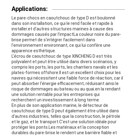
Applications:
Le pare-chocs en caoutchouc de type D est boulonné
dans son installation, ce qui le rend facile et rapide à
installer.et d'autres structures marines à cause des
dommages causés par l'impactLa couleur noire du pare-
brise permet de s'intégrer facilement dans
l'environnement environnant, ce qui lui confère une
apparence esthétique.
L'écrou de caoutchouc de type XINCHENG D est très
polyvalent et peut être utilisé dans divers scénarios, y
compris les ports, les ports, les chantiers navals et les
plates-formes offshore.Il est un excellent choix pour les
navires qui nécessitent une faible force de réaction, car il
peut absorber l'énergie efficacement, réduisant ainsi le
risque de dommages au bateau ou au quai.en la rendant
une solution rentable pour les entreprises qui
recherchent un investissement à long terme.
En plus de son application marine, le détecteur de
caoutchouc de type D peut également être utilisé dans
d'autres industries, telles que la construction, le pétrole
et le gaz, et le transport.C'est une solution idéale pour
protéger les ponts.Les matériaux et la conception
durables du pare-brise le rendent une barrière fiable et