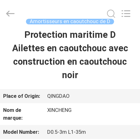
Qingdao
Xincheng
Rubber
Products
Amortisseurs en caoutchouc de D
Co.,
Ltd..
Protection maritime D
MAISON
All
Rights
Reserved.
Ailettes en caoutchouc avec
PRODUITS
construction en caoutchouc
noir
VR
SHOW
Place of Origin:
QINGDAO
Nom de
XINCHENG
A
marque:
PROPOS
Model Number:
D0.5-3m L1-35m