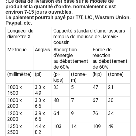
: Le délai de livraison est basé sur le modèle de
produit et la quantité d'ordre. normalement c'est
environ 7-15 jours ouvrables.
Le paiement pourrait payé par T/T, L/C, Western Union,
Paypal, etc.
Longueur du
Capacité standard d'amortisseurs
diamètre X
remplis de mousse de Jamais-
coussin
Métrique
Anglais
Absorption
Force de
d'énergie
réaction
au débattement
au débattement
de 60%
de 60%
(millimètre)
(pi)
(pi-
(tonne-
(kip)
(tonne)
kips)
m)
1000 x
3,3 x
33
5
47
21
1500
4,9
1000 x
3,3 x
48
7
67
30
2000
6,6
1200 x
3,9 x
64
9
76
34
2000
6,6
1350 x
4,4 x
103
14
109
49
2500
8,2