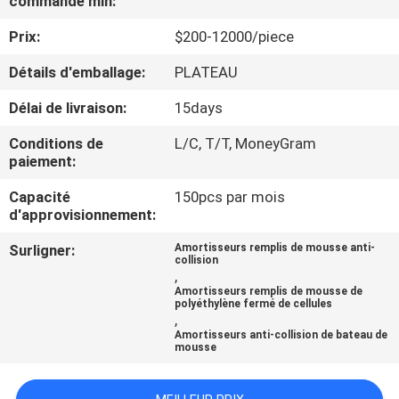
commande min:
Prix:
$200-12000/piece
VISITE
D'USINE
Détails d'emballage:
PLATEAU
Délai de livraison:
15days
CONTRÔLE
Conditions de
L/C, T/T, MoneyGram
DE
paiement:
QUALITÉ
Capacité
150pcs par mois
d'approvisionnement:
CONTACTEZ-
Surligner:
Amortisseurs remplis de mousse anti-
collision
NOUS
,
Amortisseurs remplis de mousse de
polyéthylène fermé de cellules
,
NOUVELLES
Amortisseurs anti-collision de bateau de
mousse
CAS