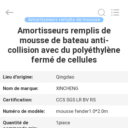
Qingdao
Xincheng
Rubber
Products
Co.,
Amortisseurs remplis de mousse
Ltd..
All
Rights
Amortisseurs remplis de
MAISON
Reserved.
mousse de bateau anti-
PRODUITS
collision avec du polyéthylène
fermé de cellules
VR
SHOW
Lieu d'origine:
Qingdao
Nom de marque:
XINCHENG
A
Certification:
CCS SGS LR BV RS
PROPOS
Numéro de modèle:
mousse fender1.0*2.0m
DE
NOUS
Quantité de
1piece