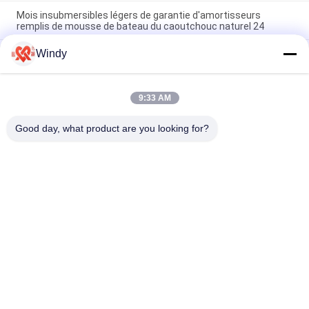
Mois insubmersibles légers de garantie d'amortisseurs
remplis de mousse de bateau du caoutchouc naturel 24
Windy
L'OIN a délivré un certificat performance insubmersible qui
absorbe l'énergie d'amortisseurs remplis de mousse la haute
longueur remplie de mousse des amortisseurs 3.5m de
9:33 AM
polyéthylène de diamètre de 2.0m pour des bateaux de
péniche
Good day, what product are you looking for?
Catégories populaires
Tous
Marine Fenders 
Amortisseur 
Pneumatique
Pneumatique De 
Flottement
Amortisseurs 
Airbags En 
Pneumatiques De 
Caoutchouc Marins
Yokohama
Airbags De 
Marine Salvage 
Lancement De 
Airbags
Bateau