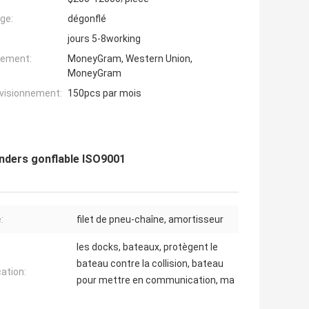
ge:
dégonflé
jours 5-8working
iement:
MoneyGram, Western Union,
MoneyGram
ovisionnement:
150pcs par mois
nders gonflable ISO9001
:
filet de pneu-chaîne, amortisseur
les docks, bateaux, protègent le
bateau contre la collision, bateau
cation:
pour mettre en communication, ma