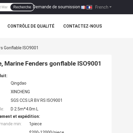
Demande de soumission
|
French
Recherche
CONTRÔLE DE QUALITÉ
CONTACTEZ-NOUS
s Gonflable ISO9001
e, Marine Fenders gonflable ISO9001
uit:
Qingdao
XINCHENG
SGS CCS LR BV RS ISO9001
e:
D 2.5m*4.0m L
ement et expédition:
mande min:
1piece
$200-12000/piece