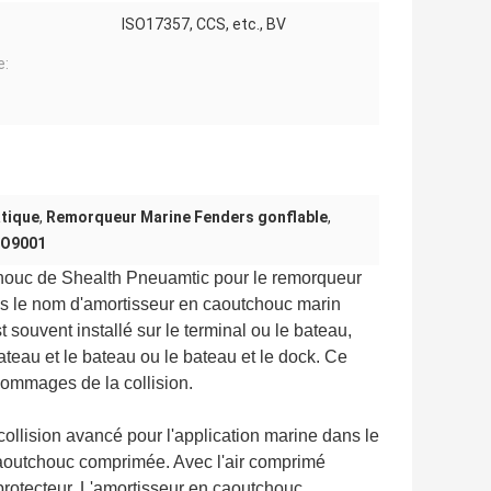
ISO17357, CCS, etc., BV
e:
atique
,
Remorqueur Marine Fenders gonflable
,
SO9001
houc de Shealth Pneuamtic pour le remorqueur
 le nom d'amortisseur en caoutchouc marin
ouvent installé sur le terminal ou le bateau,
bateau et le bateau ou le bateau et le dock. Ce
dommages de la collision.
collision avancé pour l'application marine dans le
n caoutchouc comprimée. Avec l'air comprimé
ieu protecteur. L'amortisseur en caoutchouc