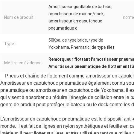
Amortisseur gonflable de bateau,
amortisseur de marine/dock,
Nom de produit:
norm
amortisseur en caoutchouc
pneumatique d
50Kpa, de type bride, type de
Type:
Yokohama, Pnematic, de type filet
Remorqueur flottant l'amortisseur pneum
Mettre en évidence:
Amortisseur pneumatique de flottement I
Pneus et chaîne de flottement comme amortisseur en caoutc
Amortisseur en caoutchouc pneumatique également connu sous
pneumatique ou amortisseur en caoutchouc de Yokohama, il est s
qui visent à absorber ou réduire l'énergie de collision entre le 
genre de produit peut protéger le bateau ou le dock contre les 
L'amortisseur en caoutchouc pneumatique est le dispositif anti-
monde. Il est fait de lignes en nylon synthétiques et feuille e
intérieur, il peut flotter sur l'eau et très utilisé en tant que mil