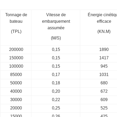
Tonnage de
Vitesse de
Énergie cinétiq
bateau
embarquement
efficace
assumée
(TPL)
(KN.M)
(M/S)
200000
0,15
1890
150000
0,15
1417
100000
0,15
945
85000
0,17
1031
50000
0,18
680
40000
0,20
672
30000
0,22
609
20000
0,25
525
15000
0,26
425