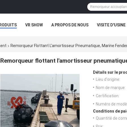
RODUITS
VR SHOW
A PROPOS DE NOUS
VISITE D'USINE
CAS
ment
Remorqueur Flottant L'amortisseur Pneumatique, Marine Fender
Remorqueur flottant l'amortisseur pneumatiqu
Détails sur le prod
Lieu d'origine:
Nom de marque:
Certification:
Numéro de modèl
Conditions de pai
Quantité de com
Prix: