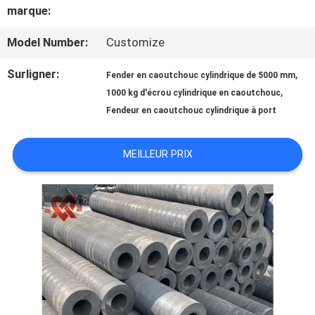
DE
marque:
NOUS
Model Number:
Customize
Surligner:
,
Fender en caoutchouc cylindrique de 5000 mm
VISITE
,
1000 kg d'écrou cylindrique en caoutchouc
Fendeur en caoutchouc cylindrique à port
D'USINE
MEILLEUR PRIX
CONTRÔLE
DE
QUALITÉ
CONTACTEZ-
NOUS