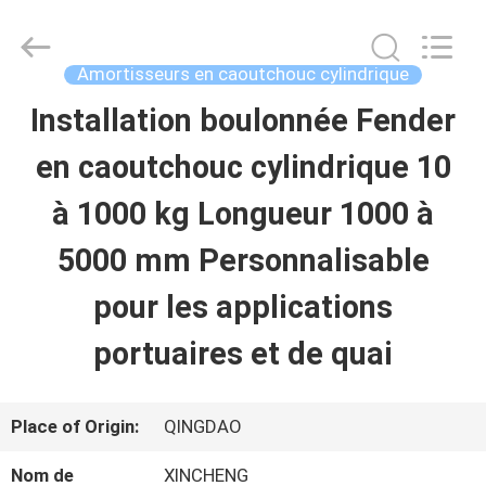
Qingdao
Xincheng
Rubber
Products
Amortisseurs en caoutchouc cylindrique
Co.,
Ltd..
Installation boulonnée Fender
MAISON
All
Rights
Reserved.
en caoutchouc cylindrique 10
PRODUITS
à 1000 kg Longueur 1000 à
5000 mm Personnalisable
VR
pour les applications
SHOW
portuaires et de quai
A
Place of Origin:
QINGDAO
PROPOS
Nom de
XINCHENG