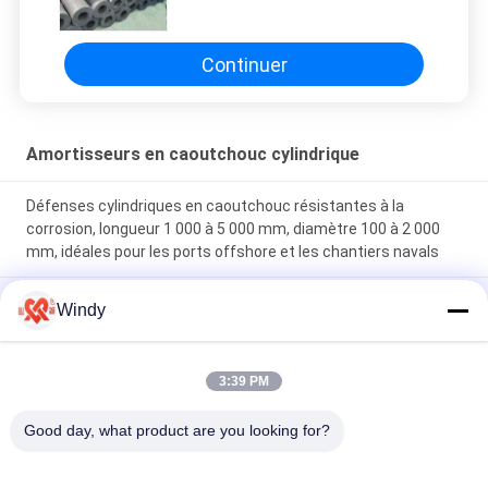
kg Longueur 1000 à 5000 mm
Personnalisable pour les
applications portuaires et de quai
Continuer
Amortisseurs en caoutchouc cylindrique
Défenses cylindriques en caoutchouc résistantes à la
corrosion, longueur 1 000 à 5 000 mm, diamètre 100 à 2 000
mm, idéales pour les ports offshore et les chantiers navals
Résistance à la traction 10-30 MPa Fender en caoutchouc
Windy
cylindrique avec une absorption d'énergie élevée garantissant
la protection contre les accostages et les chocs des navires
3:39 PM
Défenses cylindriques en caoutchouc résistantes aux
intempéries, dotées d'une absorption d'énergie élevée,
Good day, what product are you looking for?
adaptées aux barges et aux cargos remorqueurs