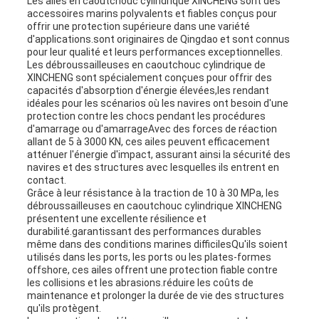
Les ailes en caoutchouc cylindrique XINCHENG sont des
accessoires marins polyvalents et fiables conçus pour
offrir une protection supérieure dans une variété
d'applications.sont originaires de Qingdao et sont connus
pour leur qualité et leurs performances exceptionnelles.
Les débroussailleuses en caoutchouc cylindrique de
XINCHENG sont spécialement conçues pour offrir des
capacités d'absorption d'énergie élevées,les rendant
idéales pour les scénarios où les navires ont besoin d'une
protection contre les chocs pendant les procédures
d'amarrage ou d'amarrageAvec des forces de réaction
allant de 5 à 3000 KN, ces ailes peuvent efficacement
atténuer l'énergie d'impact, assurant ainsi la sécurité des
navires et des structures avec lesquelles ils entrent en
contact.
Grâce à leur résistance à la traction de 10 à 30 MPa, les
débroussailleuses en caoutchouc cylindrique XINCHENG
présentent une excellente résilience et
durabilité.garantissant des performances durables
même dans des conditions marines difficilesQu'ils soient
utilisés dans les ports, les ports ou les plates-formes
offshore, ces ailes offrent une protection fiable contre
les collisions et les abrasions.réduire les coûts de
maintenance et prolonger la durée de vie des structures
qu'ils protègent.