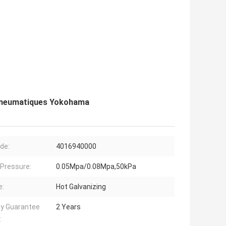
s pneumatiques Yokohama
de:
4016940000
l Pressure:
0.05Mpa/0.08Mpa,50kPa
e:
Hot Galvanizing
ty Guarantee
2 Years
: