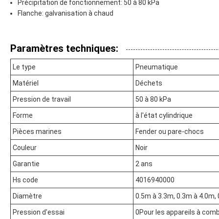
Précipitation de fonctionnement: 50 à 80 kPa
Flanche: galvanisation à chaud
Paramètres techniques:
Le type
Pneumatique
Matériel
Déchets
Pression de travail
50 à 80 kPa
Forme
à l'état cylindrique
Pièces marines
Fender ou pare-chocs
Couleur
Noir
Garantie
2 ans
Hs code
4016940000
Diamètre
0.5m à 3.3m, 0.3m à 4.0m,
Pression d'essai
0Pour les appareils à com