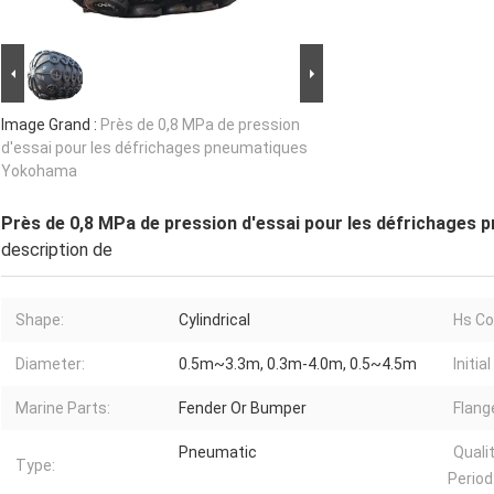
Image Grand :
Près de 0,8 MPa de pression
d'essai pour les défrichages pneumatiques
Yokohama
Près de 0,8 MPa de pression d'essai pour les défrichage
description de
Shape:
Cylindrical
Hs Co
Diameter:
0.5m~3.3m, 0.3m-4.0m, 0.5~4.5m
Initia
Marine Parts:
Fender Or Bumper
Flang
Pneumatic
Quali
Type:
Period