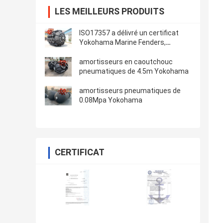
LES MEILLEURS PRODUITS
ISO17357 a délivré un certificat
Yokohama Marine Fenders,
amortisseur en caoutchouc
pneumatique
amortisseurs en caoutchouc
pneumatiques de 4.5m Yokohama
amortisseurs pneumatiques de
0.08Mpa Yokohama
CERTIFICAT