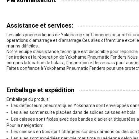
Personnalisation:
Assistance et services:
Les ailes pneumatiques de Yokohama sont conçues pour offrir une
opérations d'amarrage et d'amarrage.Ces ailes offrent une excell
marins difficiles..
Notre équipe d'assistance technique est disponible pour répondre 
l'entretien et la réparation de Yokohama Pneumatic Fenders.Nous
compris la location de balais., l'inspection et les essais pour ass
Faites confiance à Yokohama Pneumatic Fenders pour une protectio
Emballage et expédition
Emballage du produit:
Les déflecteurs pneumatiques Yokohama sont enveloppés dans u
Les ailes sont ensuite placées dans de solides caisses en bois.
Les caisses sont fixées avec des bandes d'acier et étiquetées a
Pour la navigation:
Les caisses en bois sont chargées sur des camions ou des conte
Les ailes sont expédiées par voie maritime ou aérienne selon les