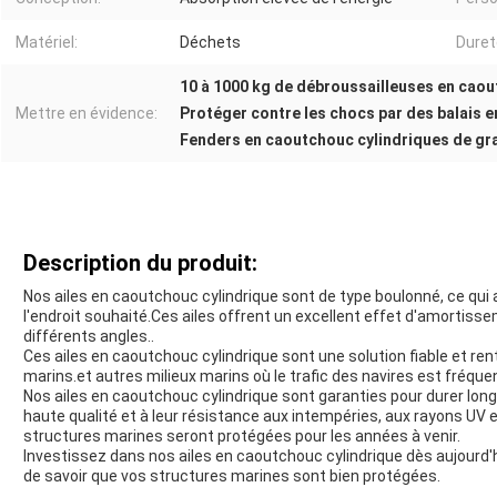
Matériel:
Déchets
Duret
10 à 1000 kg de débroussailleuses en caou
Mettre en évidence:
Protéger contre les chocs par des balais 
Fenders en caoutchouc cylindriques de gr
Description du produit:
Nos ailes en caoutchouc cylindrique sont de type boulonné, ce qui a
l'endroit souhaité.Ces ailes offrent un excellent effet d'amortis
différents angles..
Ces ailes en caoutchouc cylindrique sont une solution fiable et re
marins.et autres milieux marins où le trafic des navires est fréque
Nos ailes en caoutchouc cylindrique sont garanties pour durer lo
haute qualité et à leur résistance aux intempéries, aux rayons UV 
structures marines seront protégées pour les années à venir.
Investissez dans nos ailes en caoutchouc cylindrique dès aujourd'hui
de savoir que vos structures marines sont bien protégées.