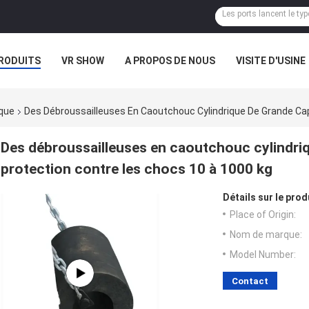
RODUITS
VR SHOW
A PROPOS DE NOUS
VISITE D'USINE
CAS
ique
Des Débroussailleuses En Caoutchouc Cylindrique De Grande Cap
Des débroussailleuses en caoutchouc cylindriq
protection contre les chocs 10 à 1000 kg
Détails sur le prod
Place of Origin:
Nom de marque:
Model Number:
Contact