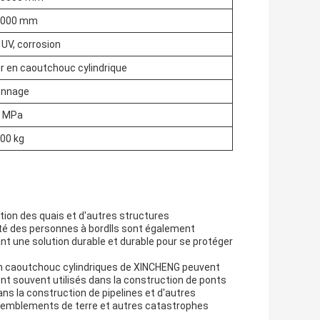
2000 mm
UV, corrosion
r en caoutchouc cylindrique
onnage
0 MPa
000 kg
ction des quais et d'autres structures
ité des personnes à bordIls sont également
nt une solution durable et durable pour se protéger
es en caoutchouc cylindriques de XINCHENG peuvent
ont souvent utilisés dans la construction de ponts
ns la construction de pipelines et d'autres
tremblements de terre et autres catastrophes