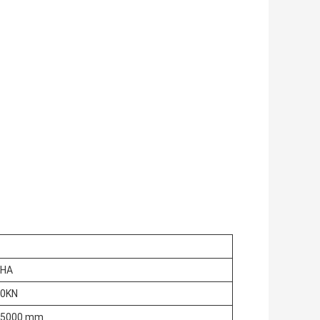
5HA
00KN
 5000 mm