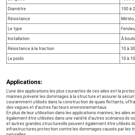
Diamètre
100 à 
Résistance
Météo, 
Le type
Fendeu
Installation
À boul
Résistance à la traction
10 à 3
Le poids
10 à 1
Applications:
L'une des applications les plus courantes de ces ailes est la prote
marines.prévenir les dommages à la structure et assurer la sécur
couramment utilisés dans la construction de quais flottants, offra
des vagues et d'autres facteurs environnementaux.
En plus de leur utilisation dans les applications marines, les ail
également être utilisées dans une variété d'autres scénarios.ils s
et autres grandes structuresIls peuvent également être utilisés da
infrastructures.protection contre les dommages causés par les 
naturelles.