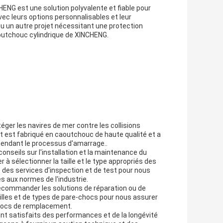
ENG est une solution polyvalente et fiable pour
vec leurs options personnalisables et leur
ou un autre projet nécessitant une protection
outchouc cylindrique de XINCHENG.
ger les navires de mer contre les collisions
it est fabriqué en caoutchouc de haute qualité et a
 pendant le processus d'amarrage..
onseils sur l'installation et la maintenance du
à sélectionner la taille et le type appropriés des
 des services d'inspection et de test pour nous
 aux normes de l'industrie.
ecommander les solutions de réparation ou de
les et de types de pare-chocs pour nous assurer
-chocs de remplacement.
ont satisfaits des performances et de la longévité