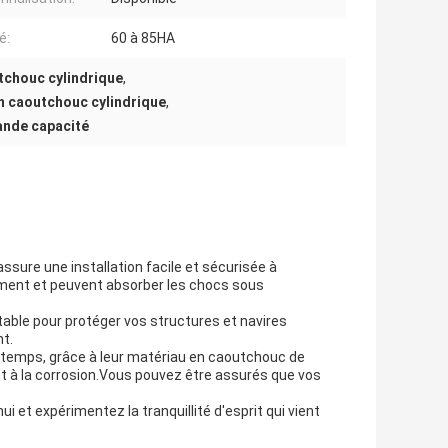
é:
60 à 85HA
tchouc cylindrique
,
en caoutchouc cylindrique
,
ande capacité
ssure une installation facile et sécurisée à
sement et peuvent absorber les chocs sous
ntable pour protéger vos structures et navires
nt.
ngtemps, grâce à leur matériau en caoutchouc de
et à la corrosion.Vous pouvez être assurés que vos
 et expérimentez la tranquillité d'esprit qui vient