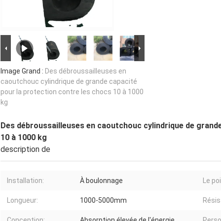
Image Grand :
Des débroussailleuses en
caoutchouc cylindrique de grande capacité
pour la protection contre les chocs 10 à 1000
kg
Des débroussailleuses en caoutchouc cylindrique de grande
10 à 1000 kg
description de
Installation:
À boulonnage
Le po
Longueur:
1000-5000mm
Résis
Conception:
Absorption élevée de l'énergie
Perso