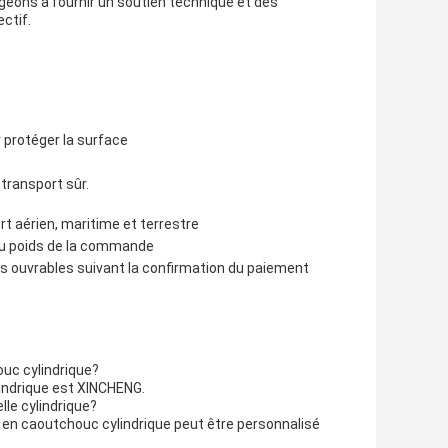
geons à fournir un soutien technique et des
ectif.
 protéger la surface
transport sûr.
rt aérien, maritime et terrestre
 du poids de la commande
 ouvrables suivant la confirmation du paiement
uc cylindrique?
indrique est XINCHENG.
lle cylindrique?
 en caoutchouc cylindrique peut être personnalisé