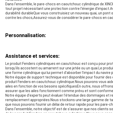
Dans l'ensemble, le pare-chocs en caoutchouc cylindrique de XINCH
tout projet nécessitant une protection contre l'énergie d'impact.A
durabilité durableQue vous construisiez un nouveau quai, un pont 
contre les chocs,Assurez-vous de considérer le pare-chocs en ca
Personnalisation:
Assistance et services:
Le produit Fenders cylindriques en caoutchouc est conçu pour proté
lorsqu'ils accostent ou amarrent sur une jetée ou un quai.Le produ
une forme cylindrique qui lui permet d'absorber l'impact du navire
Notre équipe de support technique est disponible pour fournir des c
produit Fenders en caoutchouc cylindrique.Nous pouvons vous aider 
ailes en fonction de vos besoins spécifiquesEn outre, nous offrons
assurer que les ailes fonctionnent comme prévu et sont conformes
Notre équipe d'experts peut évaluer l'étendue des dommages et r
remplacement appropriées.Nous stockons une large gamme de tail
que nous pouvons fournir un délai de retour rapide pour les pare
Dans l'ensemble, notre objectif est de s'assurer que nos clients s