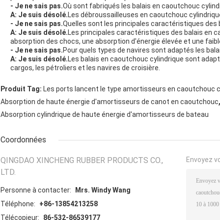
- Je ne sais pas.
Où sont fabriqués les balais en caoutchouc cylind
A: Je suis désolé.
Les débroussailleuses en caoutchouc cylindriqu
- Je ne sais pas.
Quelles sont les principales caractéristiques des
A: Je suis désolé.
Les principales caractéristiques des balais en
absorption des chocs, une absorption d'énergie élevée et une faibl
- Je ne sais pas.
Pour quels types de navires sont adaptés les bala
A: Je suis désolé.
Les balais en caoutchouc cylindrique sont adapté
cargos, les pétroliers et les navires de croisière.
Produit Tag:
Les ports lancent le type amortisseurs en caoutchouc c
Absorption de haute énergie d'amortisseurs de canot en caoutchouc
Absorption cylindrique de haute énergie d'amortisseurs de bateau
Coordonnées
QINGDAO XINCHENG RUBBER PRODUCTS CO.,
Envoyez v
LTD.
Personne à contacter:
Mrs. Windy Wang
Téléphone:
+86-13854213258
Télécopieur:
86-532-86539177