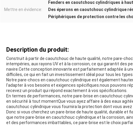
Fenders en caoutchouc cylindriques à haut
Mettre en évidence:
Des éperons en caoutchouc cylindrique rés
Périphériques de protection contre les c
Description du produit:
Construit à partir de caoutchouc de haute qualité, notre pare-cho
intempéries, aux rayons UV et à la corrosion, ce qui garantit des 
navire.Cette conception innovante est parfaitement adaptée à un
difficiles, ce qui en fait un investissement idéal pour tous les type
Notre pare-chocs en caoutchouc cylindrique est également haute
l'adapter à vos besoins et exigences spécifiques.nous pouvons ré
recevez un produit qui répond exactement à vos spécifications.
En termes de performances, notre pare-brise en caoutchouc cylindr
en sécurité à tout momentQue vous ayez affaire à des eaux agitées
caoutchouc cylindrique vous fournira la protection dont vous avez 
Donc si vous cherchez un pare-brise de haute qualité, durable et fi
que notre pare-brise en caoutchouc cylindrique.et la corrosion, ai
et des performances imbattables, ce pare-brise est le choix parfa