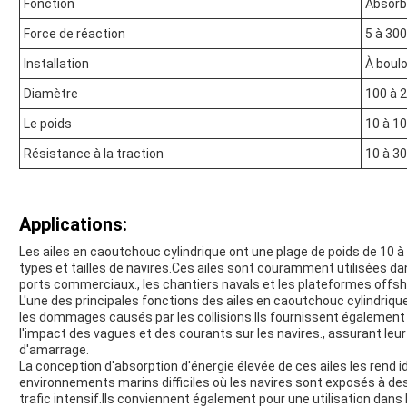
Fonction
Absorbe
Force de réaction
5 à 30
Installation
À boul
Diamètre
100 à 
Le poids
10 à 1
Résistance à la traction
10 à 3
Applications:
Les ailes en caoutchouc cylindrique ont une plage de poids de 10 à 
types et tailles de navires.Ces ailes sont couramment utilisées da
ports commerciaux., les chantiers navals et les plateformes offsh
L'une des principales fonctions des ailes en caoutchouc cylindriqu
les dommages causés par les collisions.Ils fournissent également 
l'impact des vagues et des courants sur les navires., assurant leu
d'amarrage.
La conception d'absorption d'énergie élevée de ces ailes les rend i
environnements marins difficiles où les navires sont exposés à d
trafic intensif.Ils conviennent également pour une utilisation dan