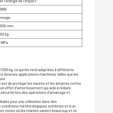
r l'énergie de l'impact
00KN
onnage
2000 mm
000 kg
0 MPa
1000 kg, ce qui les rend adaptées à différents
ns diverses applications maritimes telles que les
ore.
e est de protéger les navires et les amarres contre
un effet d'amortissement qui aide à réduire
r sécurité lors des opérations d'amarrage et
déales pour une utilisation dans des
es conditions météorologiques extrêmes et à un
s les zones où les marées varient beaucoup et où