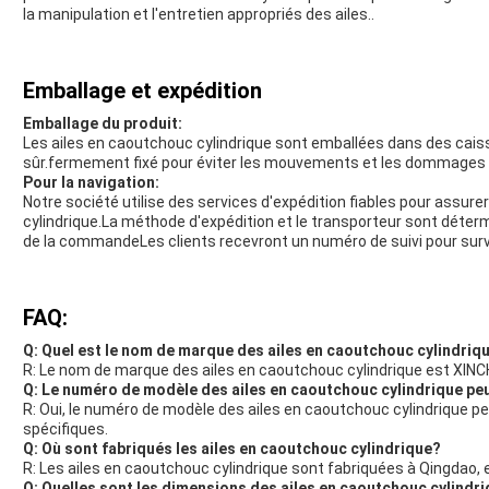
la manipulation et l'entretien appropriés des ailes..
Emballage et expédition
Emballage du produit:
Les ailes en caoutchouc cylindrique sont emballées dans des caiss
sûr.fermement fixé pour éviter les mouvements et les dommages 
Pour la navigation:
Notre société utilise des services d'expédition fiables pour assurer
cylindrique.La méthode d'expédition et le transporteur sont déterm
de la commandeLes clients recevront un numéro de suivi pour surveil
FAQ:
Q: Quel est le nom de marque des ailes en caoutchouc cylindriq
R: Le nom de marque des ailes en caoutchouc cylindrique est XIN
Q: Le numéro de modèle des ailes en caoutchouc cylindrique peu
R: Oui, le numéro de modèle des ailes en caoutchouc cylindrique p
spécifiques.
Q: Où sont fabriqués les ailes en caoutchouc cylindrique?
R: Les ailes en caoutchouc cylindrique sont fabriquées à Qingdao, 
Q: Quelles sont les dimensions des ailes en caoutchouc cylindr