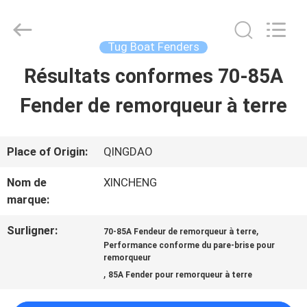
Qingdao
Xincheng
Rubber
Products
Tug Boat Fenders
Co.,
Ltd..
Résultats conformes 70-85A
MAISON
All
Rights
Reserved.
Fender de remorqueur à terre
PRODUITS
Place of Origin:
QINGDAO
VR
Nom de
XINCHENG
marque:
SHOW
Surligner:
,
70-85A Fendeur de remorqueur à terre
Performance conforme du pare-brise pour
A
remorqueur
,
85A Fender pour remorqueur à terre
PROPOS