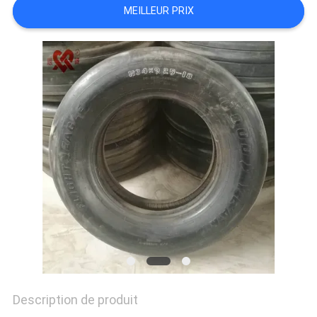
DE
MEILLEUR PRIX
NOUS
VISITE
D'USINE
CONTRÔLE
DE
QUALITÉ
CONTACTEZ-
Description de produit
NOUS