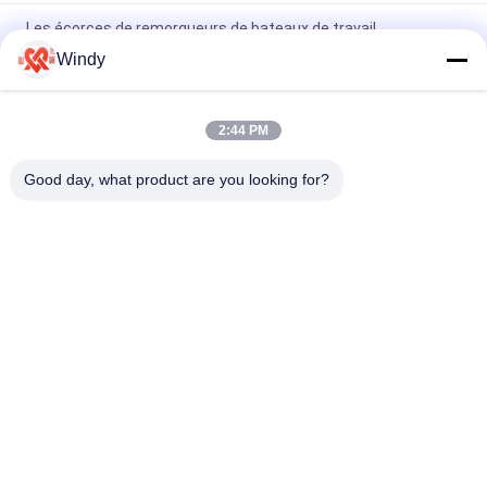
Les écorces de remorqueurs de bateaux de travail
construites avec des techniques de moulage et d'extrusion
Windy
conformes aux normes internationales garantissant leur
longévité
2:44 PM
Des déflecteurs à rouleaux pour remorqueurs de bateaux de
travail incorporant une valeur ERH élevée offrant une
Good day, what product are you looking for?
résistance aux chocs supérieure et une protection maritime
Catégories populaires
Tous
Marine Fenders 
Amortisseur 
Pneumatique
Pneumatique De 
Flottement
Amortisseurs 
Airbags En 
Pneumatiques De 
Caoutchouc Marins
Yokohama
Airbags De 
Marine Salvage 