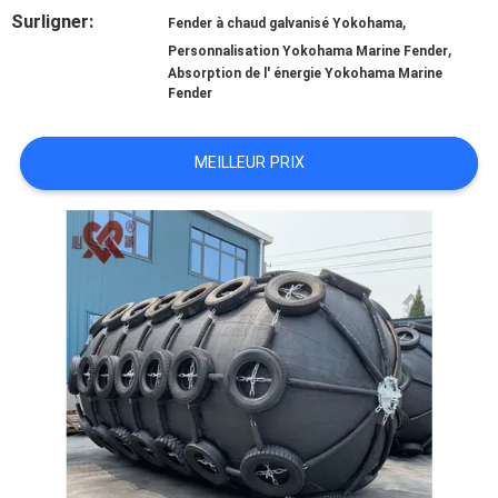
DE
Surligner:
,
Fender à chaud galvanisé Yokohama
,
NOUS
Personnalisation Yokohama Marine Fender
Absorption de l' énergie Yokohama Marine
Fender
VISITE
MEILLEUR PRIX
D'USINE
CONTRÔLE
DE
QUALITÉ
CONTACTEZ-
NOUS