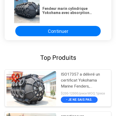
Fendeur marin cylindrique
Yokohama avec absorption
d'énergie personnalisée et bride
galvanisée à chaud
Continuer
Top Produits
ISO17357 a délivré un
certificat Yokohama
Marine Fenders,
amortisseur en
$200-12000/piece MOQ:1piece
caoutchouc
- JE NE SAIS PAS.
pneumatique