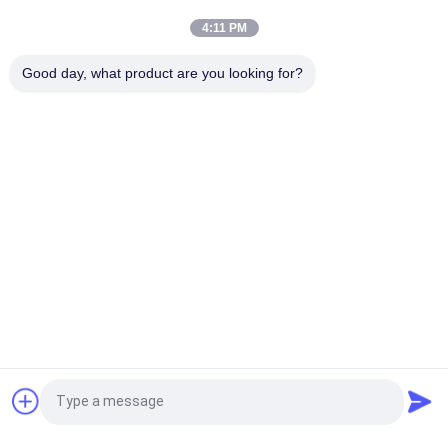
protection durable des pièces marines
4:11 PM
Fenders pneumatiques en caoutchouc Yokohama pour la
Good day, what product are you looking for?
protection des navires
Catégories populaires
Tous
Marine Fenders 
Amortisseur 
Pneumatique
Pneumatique De 
Flottement
Amortisseurs 
Airbags En 
Pneumatiques De 
Caoutchouc Marins
Yokohama
Airbags De 
Marine Salvage 
Lancement De 
Airbags
Bateau
Amortisseurs 
Amortisseurs En 
Demandez un devis
Remplis De Mousse
Caoutchouc De D