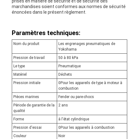
prises en matière de sécurité et de sécurité des
marchandises soient conformes aux normes de sécurité
énoncées dans le présent règlement.
Paramètres techniques:
Nom du produit
Les engrenages pneumatiques de
Yokohama
Pression de travail
50 à 80 kPa
Le type
Pneumatique
Matériel
Déchets
Pression initiale
0Pour les appareils de type à moteur à
combustion
Pièces marines
Fender ou pare-chocs
Période de garantie de la
2 ans
qualité
Forme
à l'état cylindrique
Pression d'essai
0Pour les appareils à combustion
Couleur
Noir