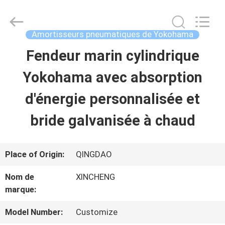
Qingdao
Xincheng
Rubber
Products
Amortisseurs pneumatiques de Yokohama
Co.,
Ltd..
Fendeur marin cylindrique
MAISON
All
Rights
Reserved.
Yokohama avec absorption
PRODUITS
d'énergie personnalisée et
bride galvanisée à chaud
VR
SHOW
Place of Origin:
QINGDAO
Nom de
XINCHENG
A
marque:
PROPOS
Model Number:
Customize