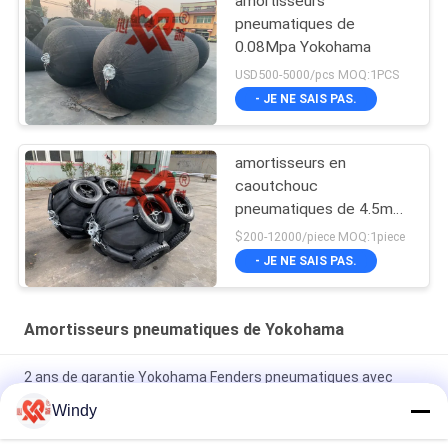
amortisseurs
pneumatiques de
0.08Mpa Yokohama
USD500-5000/pcs MOQ:1PCS
- JE NE SAIS PAS.
amortisseurs en
caoutchouc
pneumatiques de 4.5m
Yokohama
$200-12000/piece MOQ:1piece
- JE NE SAIS PAS.
Amortisseurs pneumatiques de Yokohama
2 ans de garantie Yokohama Fenders pneumatiques avec
matériau en caoutchouc et bride galvanisée à chaud
Windy
Galvanisation à chaud Yokohama Marine Fender pour une