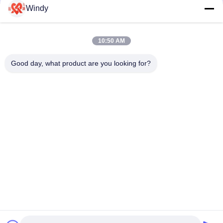
Windy
Format de dessin d'étape Fender en caoutchouc cône
Conception personnalisée Résistance aux intempéries pour le
port
10:50 AM
Formats de dessin Les débroussailleuses en caoutchouc à
Good day, what product are you looking for?
cône pour amortissement industriel
Catégories populaires
Tous
Marine Fenders 
Amortisseur 
Pneumatique
Pneumatique De 
Flottement
Amortisseurs 
Airbags En 
Pneumatiques De 
Caoutchouc Marins
Yokohama
Airbags De 
Marine Salvage 
Lancement De 
Airbags
Bateau