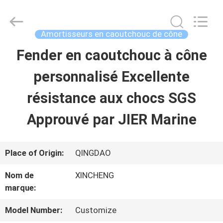
Qingdao
Xincheng
Rubber
Products
Amortisseurs en caoutchouc de cône
Co.,
Ltd..
Fender en caoutchouc à cône
MAISON
All
Rights
Reserved.
personnalisé Excellente
PRODUITS
résistance aux chocs SGS
Approuvé par JIER Marine
VR
SHOW
Place of Origin:
QINGDAO
Nom de
XINCHENG
A
marque:
PROPOS
Model Number:
Customize