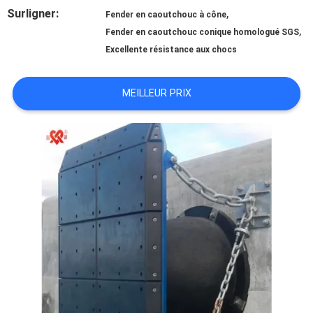
DE
Surligner:
,
Fender en caoutchouc à cône
,
NOUS
Fender en caoutchouc conique homologué SGS
Excellente résistance aux chocs
VISITE
MEILLEUR PRIX
D'USINE
CONTRÔLE
DE
QUALITÉ
CONTACTEZ-
NOUS