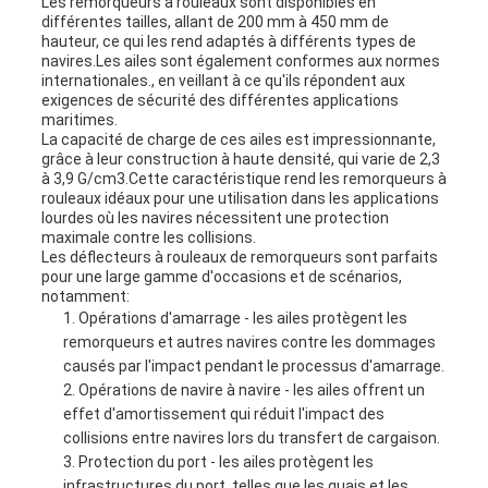
Les remorqueurs à rouleaux sont disponibles en
différentes tailles, allant de 200 mm à 450 mm de
hauteur, ce qui les rend adaptés à différents types de
navires.Les ailes sont également conformes aux normes
internationales., en veillant à ce qu'ils répondent aux
exigences de sécurité des différentes applications
maritimes.
La capacité de charge de ces ailes est impressionnante,
grâce à leur construction à haute densité, qui varie de 2,3
à 3,9 G/cm3.Cette caractéristique rend les remorqueurs à
rouleaux idéaux pour une utilisation dans les applications
lourdes où les navires nécessitent une protection
maximale contre les collisions.
Les déflecteurs à rouleaux de remorqueurs sont parfaits
pour une large gamme d'occasions et de scénarios,
notamment:
Opérations d'amarrage - les ailes protègent les
remorqueurs et autres navires contre les dommages
causés par l'impact pendant le processus d'amarrage.
Opérations de navire à navire - les ailes offrent un
effet d'amortissement qui réduit l'impact des
collisions entre navires lors du transfert de cargaison.
Protection du port - les ailes protègent les
infrastructures du port, telles que les quais et les