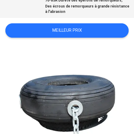
DE
70-85A Dureté des éperons de remorqueurs
Des écrous de remorqueurs à grande résistance
à l'abrasion
NOUS
MEILLEUR PRIX
VISITE
D'USINE
CONTRÔLE
DE
QUALITÉ
CONTACTEZ-
NOUS