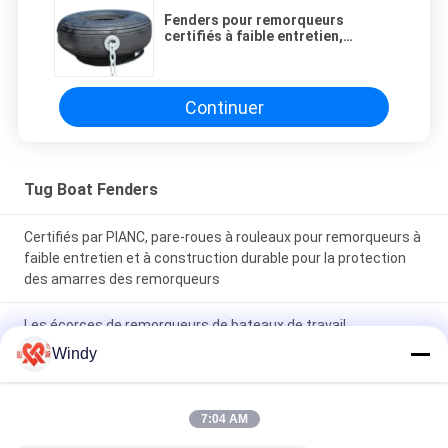
Fenders pour remorqueurs
certifiés à faible entretien,
résistance à l'abrasion élevée 70-
85A Dureté
Continuer
Tug Boat Fenders
Certifiés par PIANC, pare-roues à rouleaux pour remorqueurs à
faible entretien et à construction durable pour la protection
des amarres des remorqueurs
Les écorces de remorqueurs de bateaux de travail
construites avec des techniques de moulage et d'extrusion
Windy
conformes aux normes internationales garantissant leur
longévité
7:04 AM
Des déflecteurs à rouleaux pour remorqueurs de bateaux de