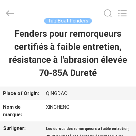
Qingdao
Xincheng
Rubber
Products
Tug Boat Fenders
Co.,
Ltd..
Fenders pour remorqueurs
MAISON
All
Rights
Reserved.
certifiés à faible entretien,
PRODUITS
résistance à l'abrasion élevée
70-85A Dureté
VR
SHOW
Place of Origin:
QINGDAO
Nom de
XINCHENG
A
marque:
PROPOS
Surligner:
,
Les écrous des remorqueurs à faible entretien
,