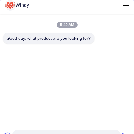
construites avec des techniques de moulage et d'extrusion
Windy
conformes aux normes internationales garantissant leur
longévité
5:49 AM
Des déflecteurs à rouleaux pour remorqueurs de bateaux de
travail incorporant une valeur ERH élevée offrant une
Good day, what product are you looking for?
résistance aux chocs supérieure et une protection maritime
Catégories populaires
Tous
Marine Fenders 
Amortisseur 
Pneumatique
Pneumatique De 
Flottement
Amortisseurs 
Airbags En 
Pneumatiques De 
Caoutchouc Marins
Yokohama
Airbags De 
Marine Salvage 
Lancement De 
Airbags
Bateau