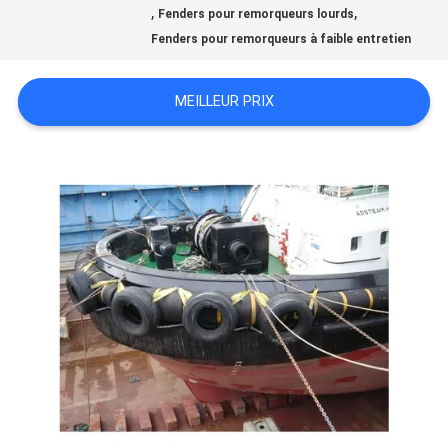
DE
,
,
Fenders pour remorqueurs lourds
Fenders pour remorqueurs à faible entretien
NOUS
MEILLEUR PRIX
VISITE
D'USINE
CONTRÔLE
DE
QUALITÉ
CONTACTEZ-
NOUS