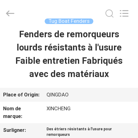
Qingdao
Xincheng
Rubber
Products
Tug Boat Fenders
Co.,
Ltd..
Fenders de remorqueurs
MAISON
All
Rights
Reserved.
lourds résistants à l'usure
PRODUITS
Faible entretien Fabriqués
avec des matériaux
VR
SHOW
Place of Origin:
QINGDAO
Nom de
XINCHENG
A
marque:
PROPOS
Surligner:
Des étriers résistants à l'usure pour
remorqueurs